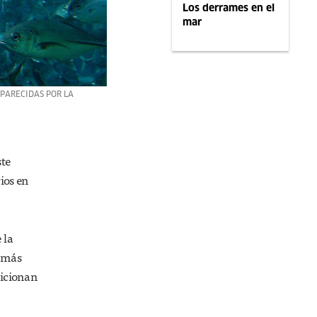
Los derrames en el
mar
APARECIDAS POR LA
ste
ios en
 la
s más
aicionan