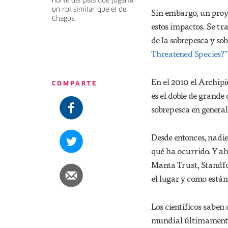
norte del país que jugaría
un rol similar que el de
Sin embargo, un proye
Chagos.
estos impactos. Se tr
de la sobrepesca y sob
Threatened Species?”
En el 2010 el Archip
COMPARTE
es el doble de grande
sobrepesca en general
Desde entonces, nadie 
qué ha ocurrido. Y ah
Manta Trust, Standfor
el lugar y como están
Los científicos saben
mundial últimamente,