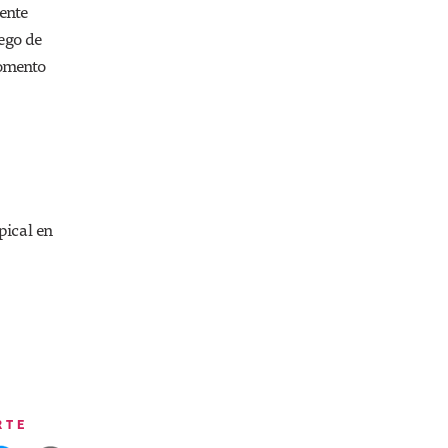
ente
uego de
momento
pical en
RTE