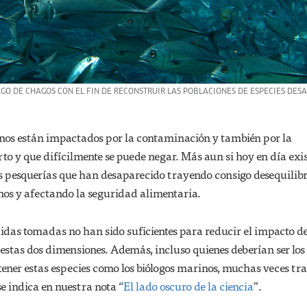
AGO DE CHAGOS CON EL FIN DE RECONSTRUIR LAS POBLACIONES DE ESPECIES DES
anos están impactados por la contaminación y también por la
erto y que difícilmente se puede negar. Más aun si hoy en día exi
s pesquerías que han desaparecido trayendo consigo desequilibr
nos y afectando la seguridad alimentaria.
das tomadas no han sido suficientes para reducir el impacto de
estas dos dimensiones. Además, incluso quienes deberían ser lo
ner estas especies como los biólogos marinos, muchas veces tr
se indica en nuestra nota “
El lado oscuro de la ciencia
”.