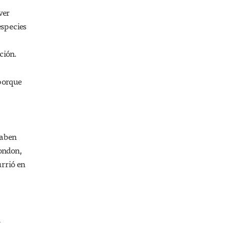
ver
especies
ción.
porque
saben
London,
urrió en
n