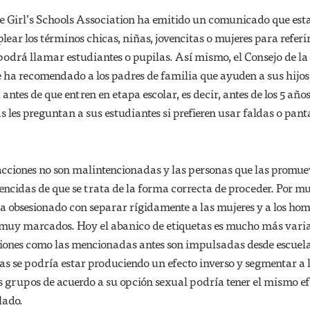
he Girl’s Schools Association ha emitido un comunicado que est
ear los términos chicas, niñas, jovencitas o mujeres para referir
es podrá llamar estudiantes o pupilas. Así mismo, el Consejo de l
 ha recomendado a los padres de familia que ayuden a sus hijos
antes de que entren en etapa escolar, es decir, antes de los 5 años
 les preguntan a sus estudiantes si prefieren usar faldas o pant
cciones no son malintencionadas y las personas que las promu
ncidas de que se trata de la forma correcta de proceder. Por m
ha obsesionado con separar rígidamente a las mujeres y a los hom
 muy marcados. Hoy el abanico de etiquetas es mucho más varia
ones como las mencionadas antes son impulsadas desde escuela
s se podría estar produciendo un efecto inverso y segmentar a 
 grupos de acuerdo a su opción sexual podría tener el mismo ef
lado.