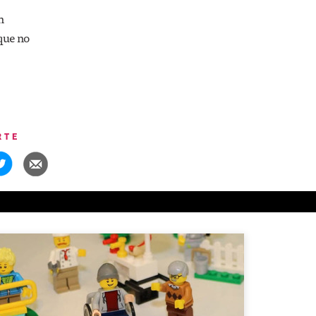
n
que no
RTE