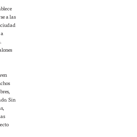
ablece
se a las
a ciudad
 a
.
alones
even
uchos
bres,
do. Sin
s,
las
ecto