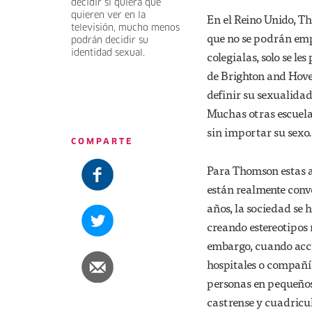
decidir si quiera qué
quieren ver en la
En el Reino Unido, T
televisión, mucho menos
que no se podrán empl
podrán decidir su
identidad sexual.
colegialas, solo se l
de Brighton and Hove
definir su sexualidad 
Muchas otras escuelas
sin importar su sexo.
COMPARTE
Para Thomson estas a
están realmente conve
años, la sociedad se 
creando estereotipos
embargo, cuando acci
hospitales o compañía
personas en pequeños
castrense y cuadricu