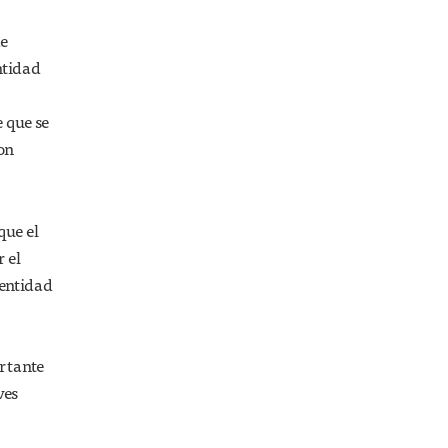
de
ntidad
 que se
on
que el
 el
dentidad
rtante
ves