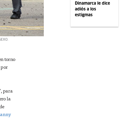
Dinamarca le dice
adiós a los
estigmas
SEXO.
en torno
 por
”, para
ero la
 de
yranny