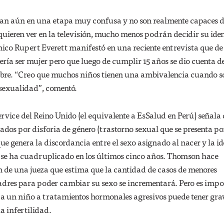
ran aún en una etapa muy confusa y no son realmente capaces 
 quieren ver en la televisión, mucho menos podrán decidir su ide
ánico Rupert Everett manifestó en una reciente entrevista que de
ría ser mujer pero que luego de cumplir 15 años se dio cuenta de
bre. “Creo que muchos niños tienen una ambivalencia cuando s
 sexualidad”, comentó.
rvice del Reino Unido (el equivalente a EsSalud en Perú) señala 
dos por disforia de género (trastorno sexual que se presenta por
ue genera la discordancia entre el sexo asignado al nacer y la i
) se ha cuadruplicado en los últimos cinco años. Thomson hace
ón de una jueza que estima que la cantidad de casos de menores
res para poder cambiar su sexo se incrementará. Pero es impo
 a un niño a tratamientos hormonales agresivos puede tener gra
a infertilidad.