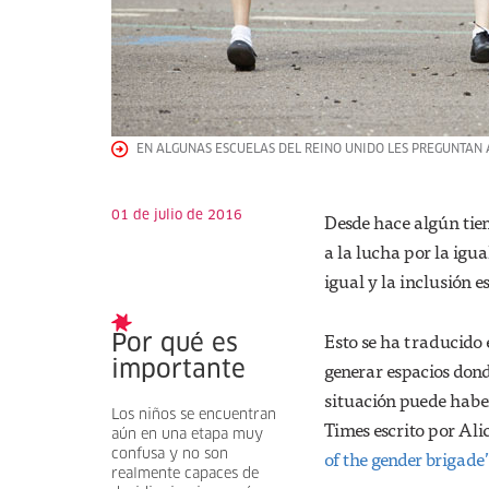
EN ALGUNAS ESCUELAS DEL REINO UNIDO LES PREGUNTAN A
01 de julio de 2016
Desde hace algún tie
a la lucha por la igu
igual y la inclusión e
Esto se ha traducido 
Por qué es
generar espacios donde
importante
situación puede haber
Los niños se encuentran
Times escrito por Al
aún en una etapa muy
of the gender brigade
confusa y no son
realmente capaces de