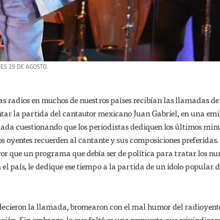
ES 29 DE AGOSTO.
as radios en muchos de nuestros países recibían las llamadas de
tar la partida del cantautor mexicano Juan Gabriel, en una emi
ada cuestionando que los periodistas dediquen los últimos minu
 oyentes recuerden al cantante y sus composiciones preferidas.
ror que un programa que debía ser de política para tratar los n
el país, le dedique ese tiempo a la partida de un ídolo popular d
decieron la llamada, bromearon con el mal humor del radioyent
ión. Sin embargo, lo que faltó es una respuesta que reivindicar