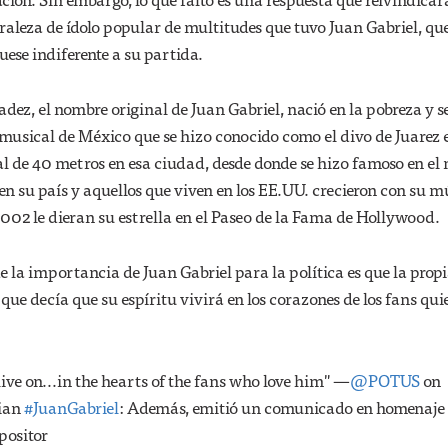
aleza de ídolo popular de multitudes que tuvo Juan Gabriel, qu
uese indiferente a su partida.
dez, el nombre original de Juan Gabriel, nació en la pobreza y s
 musical de México que se hizo conocido como el divo de Juarez 
al de 40 metros en esa ciudad, desde donde se hizo famoso en el
 su país y aquellos que viven en los EE.UU. crecieron con su m
 2002 le dieran su estrella en el Paseo de la Fama de Hollywood.
 la importancia de Juan Gabriel para la política es que la prop
que decía que su espíritu vivirá en los corazones de los fans quie
 live on...in the hearts of the fans who love him" —
@POTUS
on
ian
#JuanGabriel
: Además, emitió un comunicado en homenaje 
positor