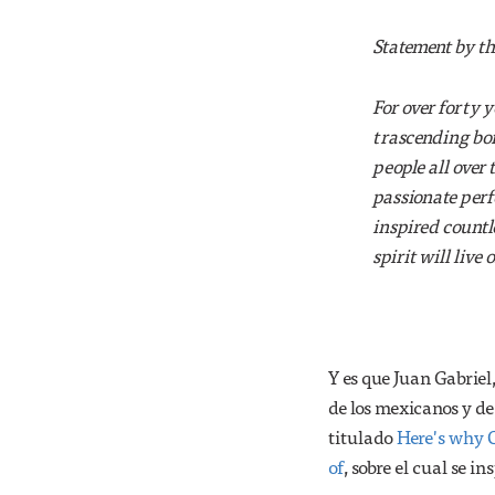
Statement by th
For over forty 
trascending bo
people all over
passionate perf
inspired countl
spirit will live
Y es que Juan Gabriel,
de los mexicanos y de
titulado
Here's why O
of
, sobre el cual se in