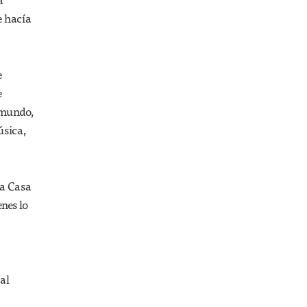
TENDENCIAS
e hacía
Más problemas
para la Unión
Europea por los
refugiados
e
e
 mundo,
úsica,
ia Casa
nes lo
al