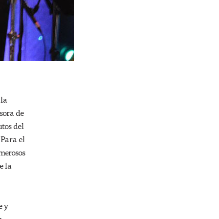
 la
sora de
tos del
 Para el
umerosos
e la
e y
a