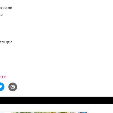
exicano
de
ato que
RTE