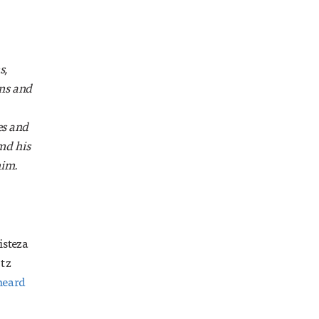
s,
ns and
es and
md his
him.
isteza
rtz
heard