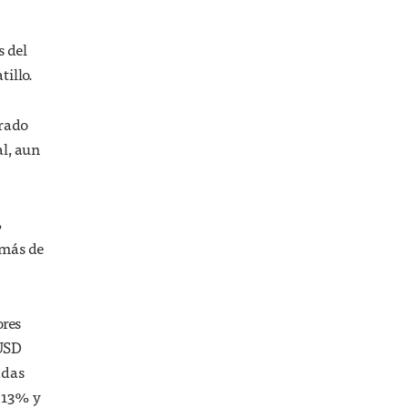
s del
tillo.
grado
al, aun
%
 más de
ores
 USD
adas
a 13% y