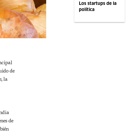
Los startups de la
política
ncipal
uido de
, la
India
nes de
mbién