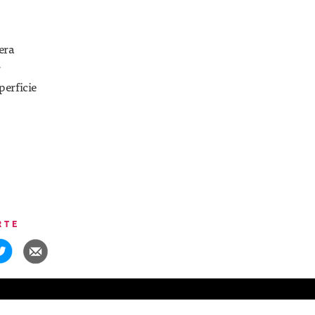
era
r
perficie
RTE