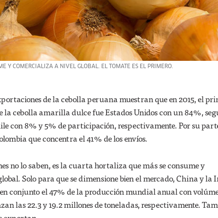
E Y COMERCIALIZA A NIVEL GLOBAL. EL TOMATE ES EL PRIMERO.
xportaciones de la cebolla peruana muestran que en 2015, el pri
e la cebolla amarilla dulce fue Estados Unidos con un 84%, seg
ile con 8% y 5% de participación, respectivamente. Por su parte
 Colombia que concentra el 41% de los envíos.
nes no lo saben, es la cuarta hortaliza que más se consume y
global. Solo para que se dimensione bien el mercado, China y la 
 en conjunto el 47% de la producción mundial anual con volúme
zan las 22.3 y 19.2 millones de toneladas, respectivamente. Ta
s exportan.