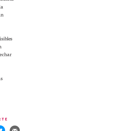
la
un
isibles
n
vechar
us
RTE