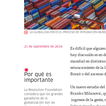
LA GLOBALIZACIÓN ES EL PROCESO DE INTEGRACIÓN MUNDI
21 de septiembre de 2016
Es difícil que alguie
hay discusión es en d
mundial en distintas e
estancamiento de la la
Brexit o del ascenso
Por qué es
importante
Un nuevo estudio del 
La Resolution Foundation
Branko Milanovic, qu
considera que los grandes
ingresos de la gente,
ganadores de la
globalización son las
“súper ricos” y el as