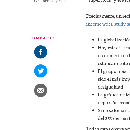
clases medias y bajas.
Precisamente, un reci
income woes, study s
La globalización
COMPARTE
Hay estadística
crecimiento en 
estancamiento d
El grupo más ri
sido el más imp
desigualdad.
La gráfica de Mi
depresión econó
Si no se toman 
del 25% en parte
Todas estas observaci