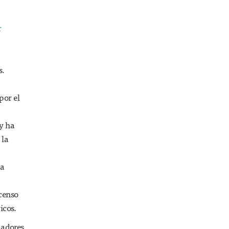
r
s.
por el
y ha
 la
la
scenso
icos.
nadores