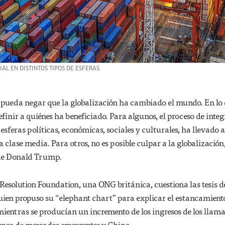
AL EN DISTINTOS TIPOS DE ESFERAS.
n pueda negar que la globalización ha cambiado el mundo. En lo 
efinir a quiénes ha beneficiado. Para algunos, el proceso de inte
sferas políticas, económicas, sociales y culturales, ha llevado a
 clase media. Para otros, no es posible culpar a la globalización,
 de Donald Trump.
Resolution Foundation, una ONG británica, cuestiona las tesis d
ien propuso su “elephant chart” para explicar el estancamiento
 mientras se producían un incremento de los ingresos de los llam
censo de mercados emergentes y China.