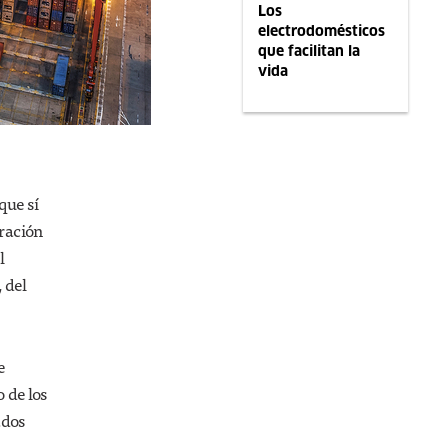
Los
electrodomésticos
que facilitan la
vida
que sí
gración
l
 del
e
 de los
ados