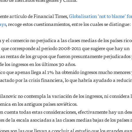
ente artículo de Financial Times,
Globalisation ‘not to blame’ fo
ays
, recoge estos cuestionamientos, entre los cuales se distingue:
 y el comercio no perjudica a las clases medias de los países rico
 que corresponde al periodo 2008-2011 que sugiere que hay un
las rentas de los grupos que fueron presuntamente perjudicados 
e los ingresos en los últimos 30 años.
co que apenas llega al 1% ha obtenido ingresos mucho menores 
actado por la crisis financiera, lo que habría ayudado a reducir
lanovic no contempla la variación de los ingresos, ni considera 
mica en los antiguos países soviéticos.
en cuenta todas estas consideraciones, efectivamente hay un de
s de la escala asociadas a las clases medias bajas de los países r
ones son las que llevan a concluir al estudio que los grandes ga