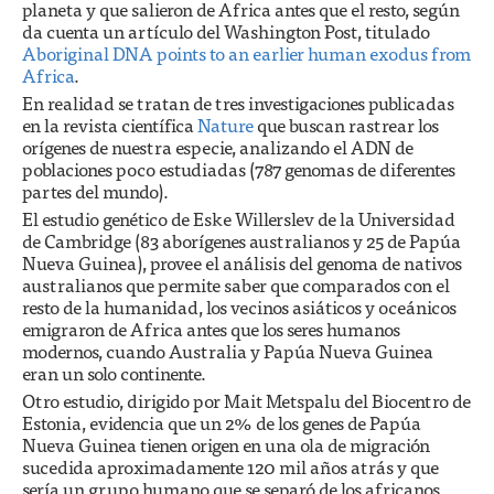
planeta y que salieron de Africa antes que el resto, según
da cuenta un artículo del Washington Post, titulado
Aboriginal DNA points to an earlier human exodus from
Africa
.
En realidad se tratan de tres investigaciones publicadas
en la revista científica
Nature
que buscan rastrear los
orígenes de nuestra especie, analizando el ADN de
poblaciones poco estudiadas (787 genomas de diferentes
partes del mundo).
El estudio genético de Eske Willerslev de la Universidad
de Cambridge (83 aborígenes australianos y 25 de Papúa
Nueva Guinea), provee el análisis del genoma de nativos
australianos que permite saber que comparados con el
resto de la humanidad, los vecinos asiáticos y oceánicos
emigraron de Africa antes que los seres humanos
modernos, cuando Australia y Papúa Nueva Guinea
eran un solo continente.
Otro estudio, dirigido por Mait Metspalu del Biocentro de
Estonia, evidencia que un 2% de los genes de Papúa
Nueva Guinea tienen origen en una ola de migración
sucedida aproximadamente 120 mil años atrás y que
sería un grupo humano que se separó de los africanos