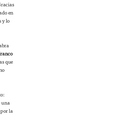
Gracias
iado en
 y lo
labra
franco
as que
 no
to:
e una
por la