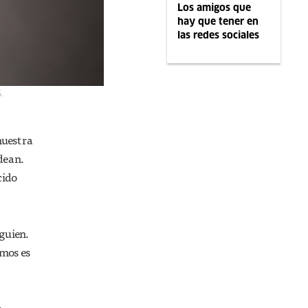
Los amigos que
hay que tener en
las redes sociales
.
nuestra
dean.
cido
lguien.
imos es