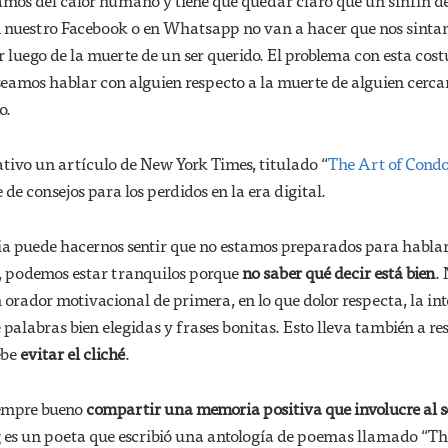
amos del calor humano y tiene que quedar claro que un sinfín d
n nuestro Facebook o en Whatsapp no van a hacer que nos sint
luego de la muerte de un ser querido. El problema con esta cos
eseamos hablar con alguien respecto a la muerte de alguien cerca
o.
rativo un artículo de New York Times, titulado “
The Art of Condo
 de consejos para los perdidos en la era digital.
cia puede hacernos sentir que no estamos preparados para habla
, podemos estar tranquilos porque
no saber qué decir está bien
.
orador motivacional de primera, en lo que dolor respecta, la in
 palabras bien elegidas y frases bonitas. Esto lleva también a re
ebe
evitar el cliché
.
iempre bueno
compartir una memoria positiva que involucre al s
 es un poeta que escribió una antología de poemas llamado “T