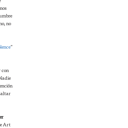
e
amos
tumbre
no, no
lence
”
r con
 Nadie
tención
saltar
er
he Art