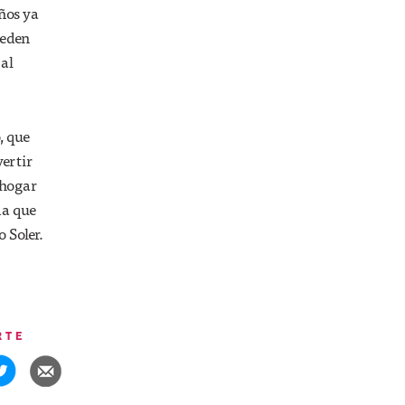
años ya
ueden
 al
, que
vertir
 hogar
da que
 Soler.
RTE