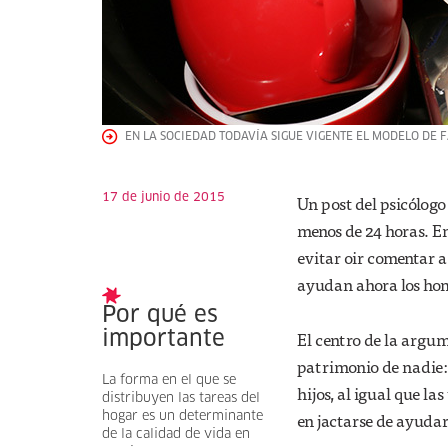
EN LA SOCIEDAD TODAVÍA SIGUE VIGENTE EL MODELO DE F
17 de junio de 2015
Un post del psicólog
menos de 24 horas. E
evitar oir comentar a
ayudan ahora los homb
Por qué es
El centro de la argum
importante
patrimonio de nadie: n
La forma en el que se
hijos, al igual que l
distribuyen las tareas del
en jactarse de ayudar
hogar es un determinante
de la calidad de vida en