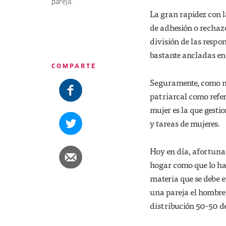
pareja.
La gran rapidez con l
de adhesión o rechazo
división de las respo
bastante ancladas en
COMPARTE
Seguramente, como mu
patriarcal como refer
mujer es la que gestio
y tareas de mujeres.
Hoy en día, afortuna
hogar como que lo ha
materia que se debe e
una pareja el hombre 
distribución 50-50 de