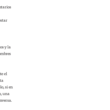
ntarios
estar
os y la
hombres
e el
ta
o, si en
o, una
inversa.