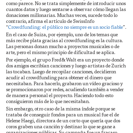
como parece. No se trata simplemente de introducir unos
cuantos datos y luego sentarse a observar cómo llegan las
donaciones millonarias. Muchas veces, sucede todo lo
contrario, afirma el artículo de SwissInfo
“
Crowdfunding: el público no siempre es un socio fiable
”.
En el caso de Suiza, por ejemplo, uno de los temas que
más recibe plata gracias al crowdfunding es la cultura.
Las personas donan mucho a proyectos musicales o de
arte, pero el mismo principio de dificultad se aplica.
Por ejemplo, el grupo Fred&Walt era un proyecto donde
dos amigos escribían canciones y luego artistas de Zurich
las tocaban. Luego de recopilar canciones, decidieron
acudir al crowdfunding para obtener el dinero que
necesitaban. Para hacerlo, grabaron un vídeo gracioso y
se promocionaron por redes, acudiendo también a vender
de manera personal el proyecto. Haciendo todo esto
consiguieron más de lo que necesitaban.
Sin embargo, otro caso de la misma índole porque se
trataba de conseguir fondos para un musical fue el de
Helene Haegi, directora de un corto que quería que dos
coros graben una canción y destinar lo que se gane a
organizaciones públicas. Su campaña fue un fracaso.