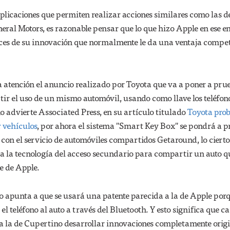
 aplicaciones que permiten realizar acciones similares como las
eral Motors, es razonable pensar que lo que hizo Apple en ese e
ances de su innovación que normalmente le da una ventaja compe
a atención el anuncio realizado por Toyota que va a poner a pru
ir el uso de un mismo automóvil, usando como llave los teléfon
mo advierte Associated Press, en su artículo titulado
Toyota pro
 vehículos
, por ahora el sistema "Smart Key Box" se pondrá a 
 con el servicio de automóviles compartidos Getaround, lo cierto
 a la tecnología del acceso secundario para compartir un auto q
e de Apple.
o apunta a que se usará una patente parecida a la de Apple por
l teléfono al auto a través del Bluetooth. Y esto significa que c
l a la de Cupertino desarrollar innovaciones completamente origi