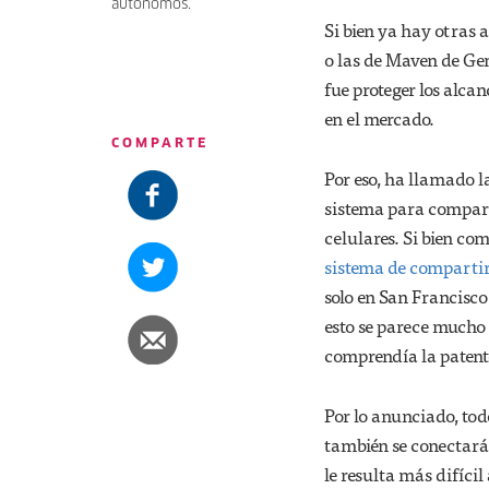
autónomos.
Si bien ya hay otras
o las de Maven de Gen
fue proteger los alc
en el mercado.
COMPARTE
Por eso, ha llamado l
sistema para compart
celulares. Si bien co
sistema de compartir
solo en San Francisco
esto se parece mucho
comprendía la patent
Por lo anunciado, tod
también se conectará e
le resulta más difíci