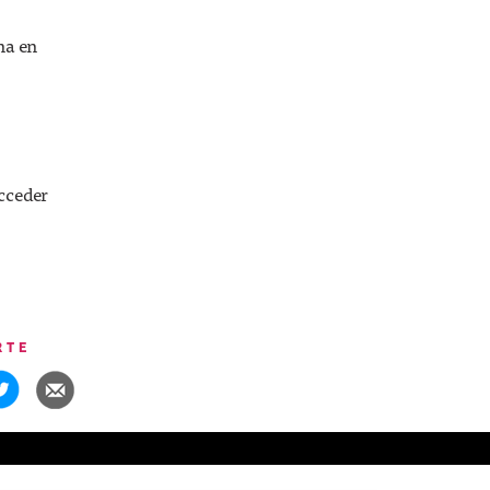
ma en
acceder
RTE