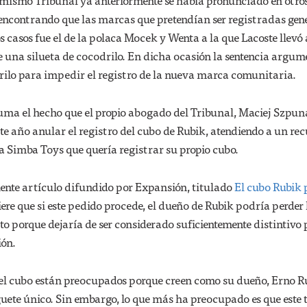
l mismo Tribunal ya anteriormente se había pronunciado en otro
, encontrando que las marcas que pretendían ser registradas ge
s casos fue el de la polaca Mocek y Wenta a la que Lacoste llevó 
e una silueta de cocodrilo. En dicha ocasión la sentencia argum
rilo para impedir el registro de la nueva marca comunitaria.
suma el hecho que el propio abogado del Tribunal, Maciej Szpun
e año anular el registro del cubo de Rubik, atendiendo a un rec
Simba Toys que quería registrar su propio cubo.
iente artículo difundido por Expansión, titulado
El cubo Rubik 
iere que si este pedido procede, el dueño de Rubik podría perder 
o porque dejaría de ser considerado suficientemente distintivo
ión.
del cubo están preocupados porque creen como su dueño, Erno R
guete único. Sin embargo, lo que más ha preocupado es que este 