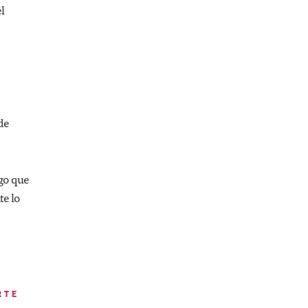
l
de
ego que
te lo
RTE