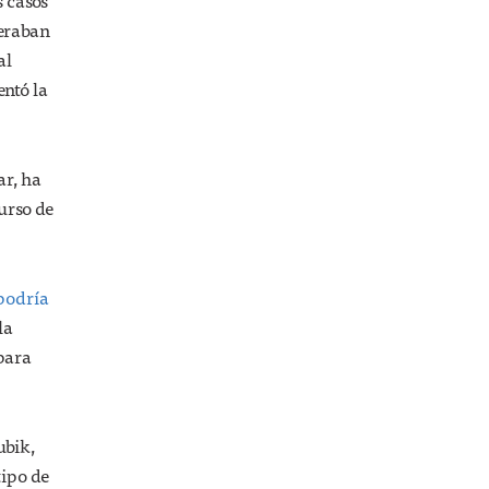
s casos
neraban
al
entó la
ar, ha
urso de
podría
la
 para
ubik,
tipo de