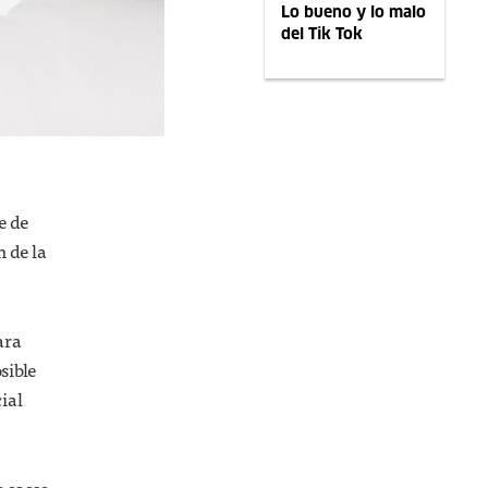
Lo bueno y lo malo
del Tik Tok
e de
n de la
ara
sible
ial