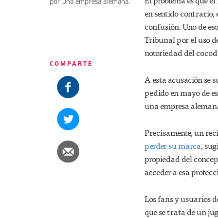
El problema es que e
por una empresa alemana.
en sentido contrario
confusión. Uno de eso
Tribunal por el uso d
notoriedad del cocod
COMPARTE
A esta acusación se 
pedido en mayo de est
una empresa alemana 
Precisamente, un rec
perder su marca
, sug
propiedad del concept
acceder a esa protecc
Los fans y usuarios 
que se trata de un ju