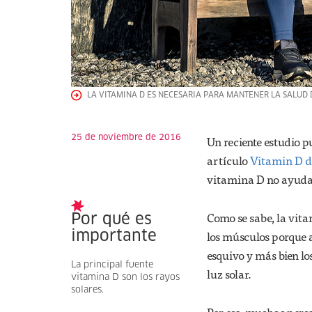
LA VITAMINA D ES NECESARIA PARA MANTENER LA SALUD D
25 de noviembre de 2016
Un reciente estudio p
artículo
Vitamin D do
vitamina D no ayudan
Como se sabe, la vita
Por qué es
los músculos porque a
importante
esquivo y más bien los
La principal fuente
luz solar.
vitamina D son los rayos
solares.