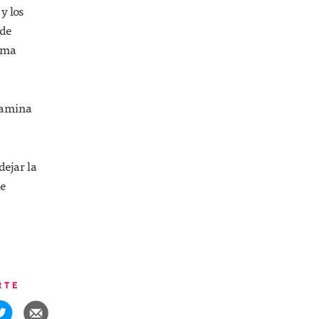
y los
 de
isma
itamina
dejar la
ue
RTE