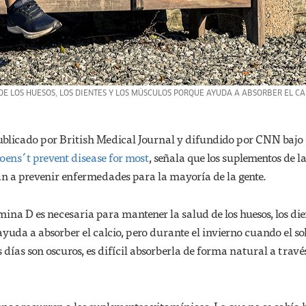
E LOS HUESOS, LOS DIENTES Y LOS MÚSCULOS PORQUE AYUDA A ABSORBER EL CA
ublicado por British Medical Journal y difundido por CNN bajo 
ens´t prevent disease for most
, señala que los suplementos de l
 a prevenir enfermedades para la mayoría de la gente.
mina D es necesaria para mantener la salud de los huesos, los die
yuda a absorber el calcio, pero durante el invierno cuando el sol
 días son oscuros, es difícil absorberla de forma natural a travé