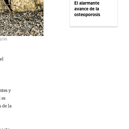
El alarmante
avance de la
osteoporosis
LCIO.
el
a
ntes y
 es
s de la