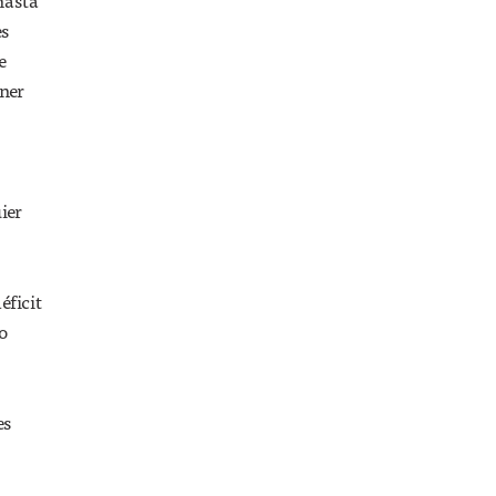
hasta
es
e
ener
ier
éficit
o
es