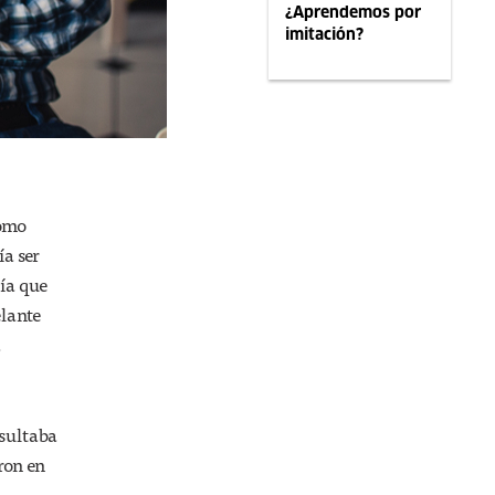
¿Aprendemos por
imitación?
como
a ser
ía que
elante
a
esultaba
eron en