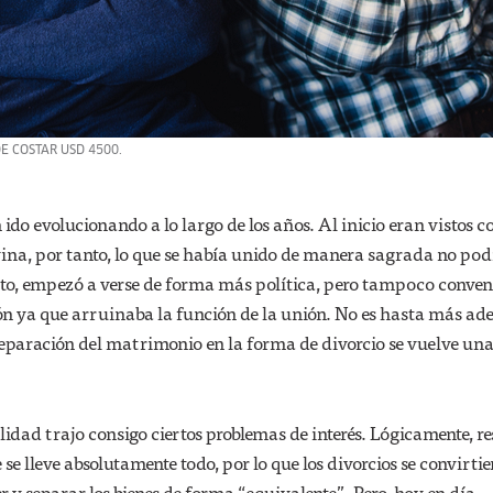
DE COSTAR USD 4500.
do evolucionando a lo largo de los años. Al inicio eran vistos 
ina, por tanto, lo que se había unido de manera sagrada no podí
sto, empezó a verse de forma más política, pero tampoco conven
ón ya que arruinaba la función de la unión. No es hasta más ad
 separación del matrimonio en la forma de divorcio se vuelve un
lidad trajo consigo ciertos problemas de interés. Lógicamente, r
se lleve absolutamente todo, por lo que los divorcios se convirti
r y separar los bienes de forma “equivalente”. Pero, hoy en día,