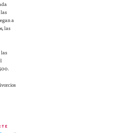
cada
 las
legan a
s, las
 las
l
,500.
ivorcios
RTE