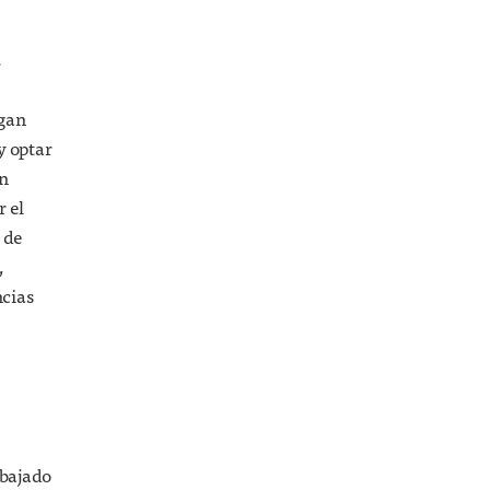
.
rgan
y optar
on
r el
 de
,
ncias
 bajado