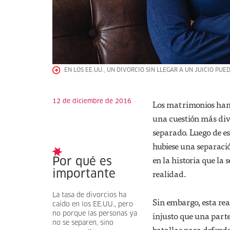
EN LOS EE.UU., UN DIVORCIO SIN LLEGAR A UN JUICIO PUE
12 de diciembre de 2016
Los matrimonios han i
una cuestión más div
separado. Luego de e
hubiese una separaci
en la historia que la
Por qué es
realidad.
importante
La tasa de divorcios ha
Sin embargo, esta rea
caído en los EE.UU., pero
injusto que una parte 
no porque las personas ya
no se separen, sino
batallas para defende