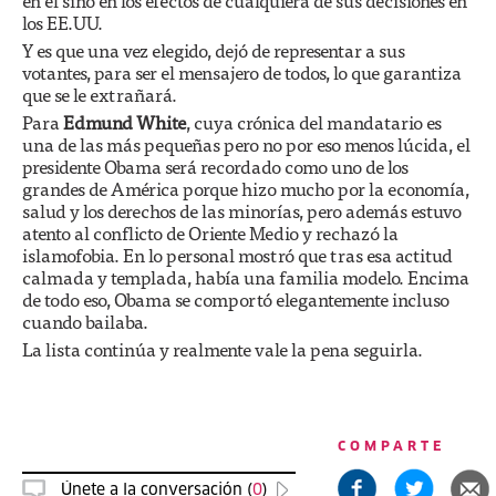
en el sino en los efectos de cualquiera de sus decisiones en
los EE.UU.
Y es que una vez elegido, dejó de representar a sus
votantes, para ser el mensajero de todos, lo que garantiza
que se le extrañará.
Para
Edmund White
, cuya crónica del mandatario es
una de las más pequeñas pero no por eso menos lúcida, el
presidente Obama será recordado como uno de los
grandes de América porque hizo mucho por la economía,
salud y los derechos de las minorías, pero además estuvo
atento al conflicto de Oriente Medio y rechazó la
islamofobia. En lo personal mostró que tras esa actitud
calmada y templada, había una familia modelo. Encima
de todo eso, Obama se comportó elegantemente incluso
cuando bailaba.
La lista continúa y realmente vale la pena seguirla.
COMPARTE
Únete a la conversación (
0
)