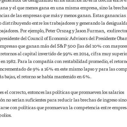
gana y el que menos gana en una misma empresa, sino la brech
ancias de las empresas que más y menos ganan. Estas ganancias 
o distribuyendo entre los trabajadores y generando la desiguald
rabajadores. Por ejemplo, Peter Orszag y Jason Furman, exdirecto
 presidente del Council of Economic Advisors del Presidente Oba
 empresas que ganan más del S&P 500 (las del 10% con mayore
 retornos al capital invertido de 99% en 2014, cifra muy superio
en 1982. Para la compañía con rentabilidad promedio, el retorn
a incrementado de 9% a 16% en este mismo lapso y para las com
ás bajas, el retorno se había mantenido en 6%.
s el correcto, entonces las políticas que promueven los salarios
n no serían suficientes para reducir las brechas de ingreso sino
rse con políticas que promuevan la competencia entre empres
olios.