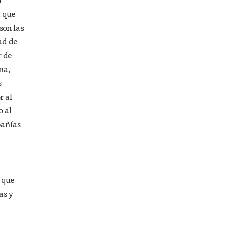
a que
son las
ad de
r de
ma,
s
r al
o al
pañías
 que
as y