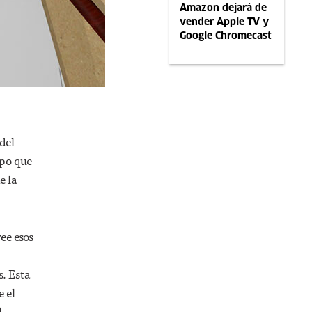
Amazon dejará de
vender Apple TV y
Google Chromecast
del
ipo que
e la
ee esos
s. Esta
e el
l