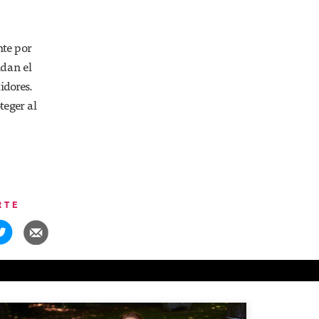
nte por
idan el
idores.
teger al
RTE