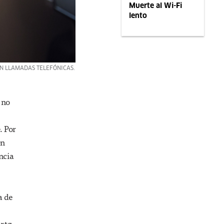
Muerte al Wi-Fi
lento
EN LLAMADAS TELEFÓNICAS.
 no
. Por
en
ncia
a de
rtz,