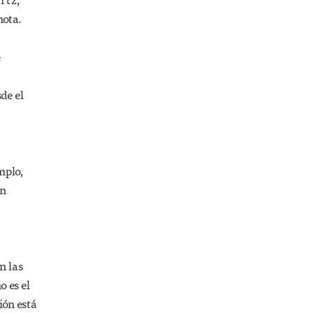
nota.
e
de el
mplo,
en
n las
o es el
ión está