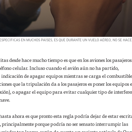
 ESPECÍFICAS EN MUCHOS PAÍSES, ES QUE DURANTE UN VUELO AÉREO, NO SE HAC
ritas desde hace mucho tiempo es que en los aviones los pasajeros
éfono celular. Incluso cuando el avión aún no ha partido,
 indicación de apagar equipos mientras se carga el combustible
ciones que la tripulación da a los pasajeros es poner los equipos 
ión), o apagar el equipo para evitar cualquier tipo de interfere
 nave.
hasta ahora es que pronto esta regla podría dejar de estar escrit
, principalmente porque podría no ser sensato interrumpir las
eriodos tan largos, según da cuenta un reciente artículo de Qua