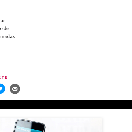
las
lo de
lamadas
RTE