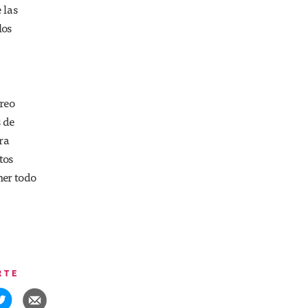
 las
los
rreo
 de
ra
tos
ner todo
RTE