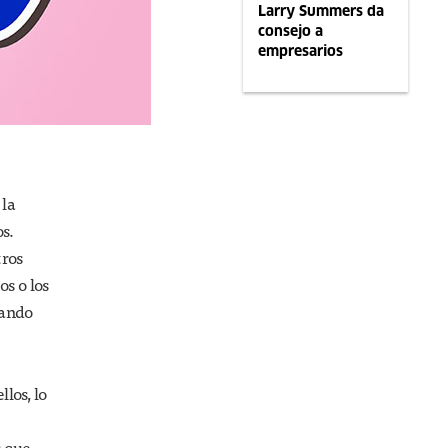
Larry Summers da
consejo a
empresarios
 la
s.
tros
s o los
uando
los, lo
s que