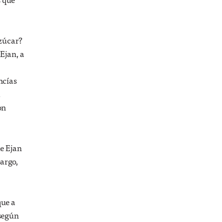
azúcar?
Ejan, a
ncías
a
on
de Ejan
bargo,
que a
 según