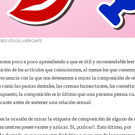
RES UTILIZA LUBRICANTE.
amos poco a poco aprendiendo a que es útil y recomendable leer
ición de los artículos que consumimos, al menos los que comemo
recuencia con la que nos detenemos a mirar la composición de o
como las pastas dentales, las cremas humectantes, los cosmético
supuesto, la composición es lo último que una persona piensa c
icante antes de sostener una relación sexual.
enes la ocasión de mirar la etiqueta de composición de alguno de el
ncuentres preservantes y azúcar. Sí, ¡azúcar!. Esto último, por
a de malo, si es que no eres diabético o si no eres de las persona