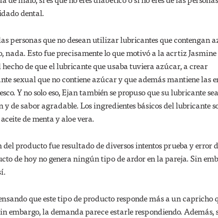
idado dental.
las personas que no desean utilizar lubricantes que contengan 
 nada. Esto fue precisamente lo que motivó a la acrtiz Jasmine 
l hecho de que el lubricante que usaba tuviera azúcar, a crear
ante sexual que no contiene azúcar y que además mantiene las e
resco. Y no solo eso, Ejan también se propuso que su lubricante se
en y de sabor agradable. Los ingredientes básicos del lubricante s
 aceite de menta y aloe vera.
n del producto fue resultado de diversos intentos prueba y error 
ucto de hoy no genera ningún tipo de ardor en la pareja. Sin em
í.
nsando que este tipo de producto responde más a un capricho 
Sin embargo, la demanda parece estarle respondiendo. Además,