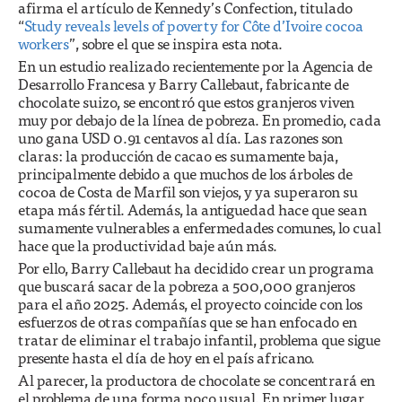
afirma el artículo de Kennedy’s Confection, titulado
“
Study reveals levels of poverty for Côte d’Ivoire cocoa
workers
”, sobre el que se inspira esta nota.
En un estudio realizado recientemente por la Agencia de
Desarrollo Francesa y Barry Callebaut, fabricante de
chocolate suizo, se encontró que estos granjeros viven
muy por debajo de la línea de pobreza. En promedio, cada
uno gana USD 0.91 centavos al día. Las razones son
claras: la producción de cacao es sumamente baja,
principalmente debido a que muchos de los árboles de
cocoa de Costa de Marfil son viejos, y ya superaron su
etapa más fértil. Además, la antiguedad hace que sean
sumamente vulnerables a enfermedades comunes, lo cual
hace que la productividad baje aún más.
Por ello, Barry Callebaut ha decidido crear un programa
que buscará sacar de la pobreza a 500,000 granjeros
para el año 2025. Además, el proyecto coincide con los
esfuerzos de otras compañías que se han enfocado en
tratar de eliminar el trabajo infantil, problema que sigue
presente hasta el día de hoy en el país africano.
Al parecer, la productora de chocolate se concentrará en
el problema de una forma poco usual. En primer lugar,