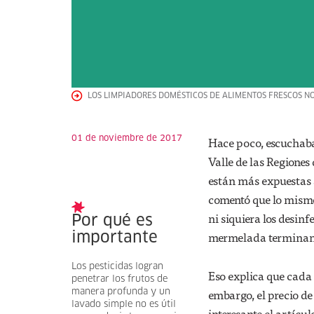
LOS LIMPIADORES DOMÉSTICOS DE ALIMENTOS FRESCOS NO
01 de noviembre de 2017
Hace poco, escuchaba 
Valle de las Region
están más expuestas a
comentó que lo mismo 
ni siquiera los desinf
Por qué es
mermelada terminan p
importante
Los pesticidas logran
Eso explica que cada 
penetrar los frutos de
embargo, el precio de
manera profunda y un
lavado simple no es útil
interesante el artícu