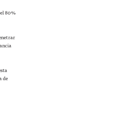
r el 80%
penetrar
tancia
esta
a de