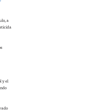
ulo, a
sticida
os
 y el
undo
avado