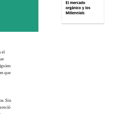
El mercado
orgánico y los
Millennials
 el
ue
lguien
 es que
os. Sin
areció
e