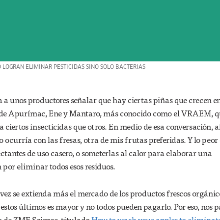
 LOGRAN ELIMINAR PESTICIDAS SINO SOLO BACTERIAS
a unos productores señalar que hay ciertas piñas que crecen en
es de Apurímac, Ene y Mantaro, más conocido como el VRAEM, q
 ciertos insecticidas que otros. En medio de esa conversación, a
ocurría con las fresas, otra de mis frutas preferidas. Y lo peor
ectantes de uso casero, o someterlas al calor para elaborar una
or eliminar todos esos residuos.
vez se extienda más el mercado de los productos frescos orgánic
 estos últimos es mayor y no todos pueden pagarlo. Por eso, nos p
lo de ZME Science, titulado
How to wash your apples to eliminat