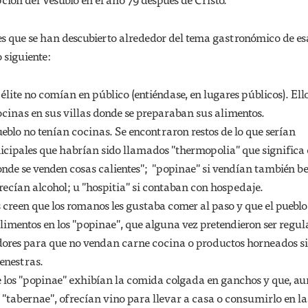
es que se han descubierto alrededor del tema gastronómico de e
 siguiente:
lite no comían en público (entiéndase, en lugares públicos). Ell
cinas en sus villas donde se preparaban sus alimentos.
eblo no tenían cocinas. Se encontraron restos de lo que serían
ipales que habrían sido llamados "thermopolia" que significa
onde se venden cosas calientes"; "popinae" si vendían también b
frecían alcohol; u "hospitia" si contaban con hospedaje.
 creen que los romanos les gustaba comer al paso y que el pueblo
imentos en los "popinae", que alguna vez pretendieron ser regu
ores para que no vendan carne cocina o productos horneados s
enestras.
 los "popinae" exhibían la comida colgada en ganchos y que, au
"tabernae", ofrecían vino para llevar a casa o consumirlo en la