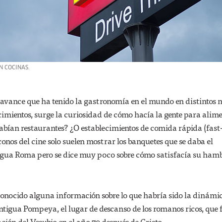
N COCINAS.
avance que ha tenido la gastronomía en el mundo en distintos n
cimientos, surge la curiosidad de cómo hacía la gente para alim
abían restaurantes? ¿O establecimientos de comida rápida (fast
conos del cine solo suelen mostrar los banquetes que se daba el
gua Roma pero se dice muy poco sobre cómo satisfacía su hamb
conocido alguna información sobre lo que habría sido la dinámi
tigua Pompeya, el lugar de descanso de los romanos ricos, que 
ción del Vesubio en el año 79 después de Cristo.