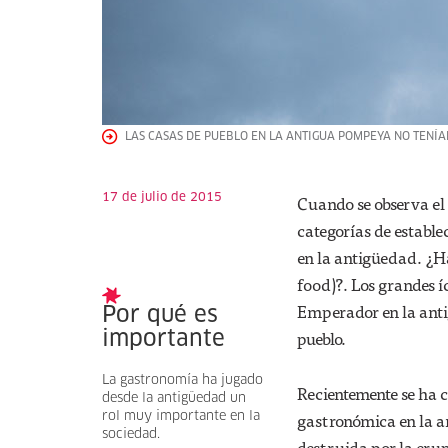
LAS CASAS DE PUEBLO EN LA ANTIGUA POMPEYA NO TENÍA
17 de julio de 2015
Cuando se observa el 
categorías de estable
en la antigüedad. ¿H
food)?. Los grandes í
Emperador en la anti
Por qué es
pueblo.
importante
La gastronomía ha jugado
Recientemente se ha 
desde la antigüedad un
gastronómica en la an
rol muy importante en la
sociedad.
destruida por la erup