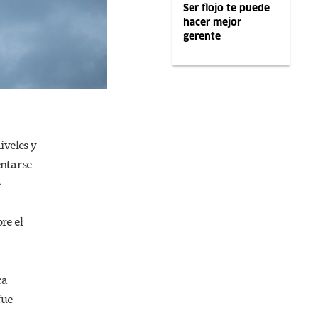
Ser flojo te puede
hacer mejor
gerente
iveles y
entarse
-
re el
ca
fue