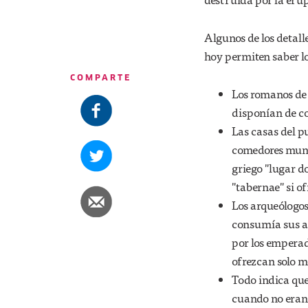
Algunos de los detall
hoy permiten saber lo
COMPARTE
Los romanos de é
disponían de co
Las casas del pu
comedores munic
griego "lugar d
"tabernae" si o
Los arqueólogos
consumía sus al
por los emperad
ofrezcan solo m
Todo indica que
cuando no eran 