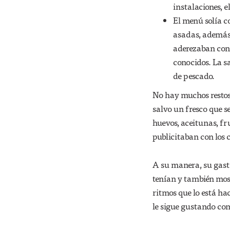
instalaciones, 
El menú solía c
asadas, además d
aderezaban con 
conocidos. La s
de pescado.
No hay muchos restos
salvo un fresco que s
huevos, aceitunas, fru
publicitaban con los 
A su manera, su gast
tenían y también most
ritmos que lo está hac
le sigue gustando co