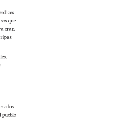
erdices
isos que
ya eran
tripas
es,
s
r a los
l pueblo