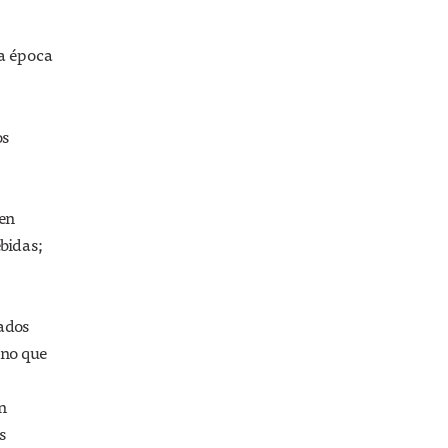
sa época
os
 en
ebidas;
lados
ino que
n
s