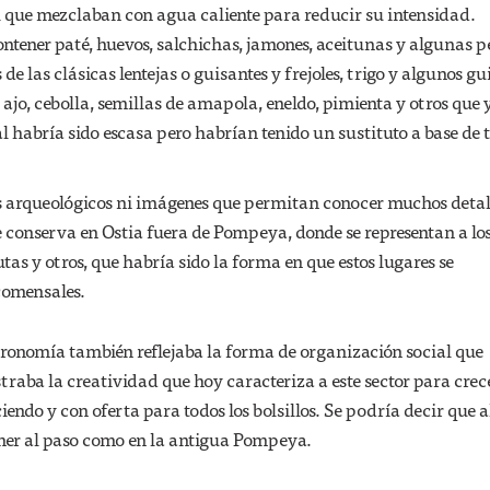
el que mezclaban con agua caliente para reducir su intensidad.
ontener paté, huevos, salchichas, jamones, aceitunas y algunas p
e las clásicas lentejas o guisantes y frejoles, trigo y algunos gu
ajo, cebolla, semillas de amapola, eneldo, pimienta y otros que 
al habría sido escasa pero habrían tenido un sustituto a base de 
 arqueológicos ni imágenes que permitan conocer muchos detall
e conserva en Ostia fuera de Pompeya, donde se representan a lo
tas y otros, que habría sido la forma en que estos lugares se
comensales.
ronomía también reflejaba la forma de organización social que
raba la creatividad que hoy caracteriza a este sector para crece
iendo y con oferta para todos los bolsillos. Se podría decir que a
mer al paso como en la antigua Pompeya.