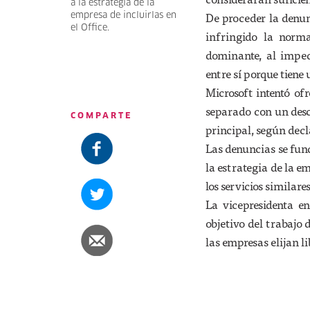
a la estrategia de la
De proceder la denun
empresa de incluirlas en
el Office.
infringido la norm
dominante, al impe
entre sí porque tiene
Microsoft intentó o
separado con un desc
COMPARTE
principal, según dec
Las denuncias se fun
la estrategia de la e
los servicios similare
La vicepresidenta e
objetivo del trabajo
las empresas elijan l