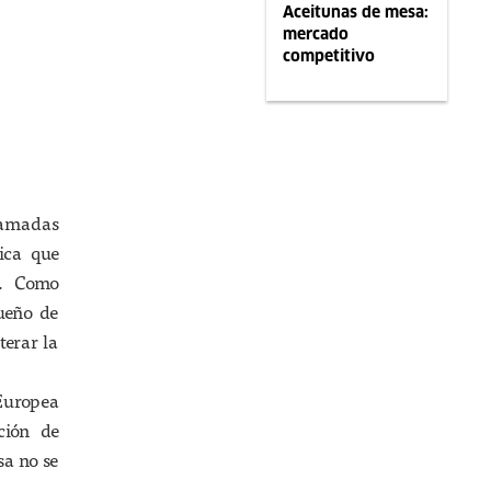
Aceitunas de mesa:
mercado
competitivo
lamadas
fica que
s. Como
ueño de
terar la
 Europea
ción de
sa no se