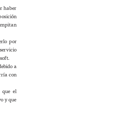
or haber
osición
ompitan
erlo por
servicio
soft.
debido a
rría con
 que el
vo y que