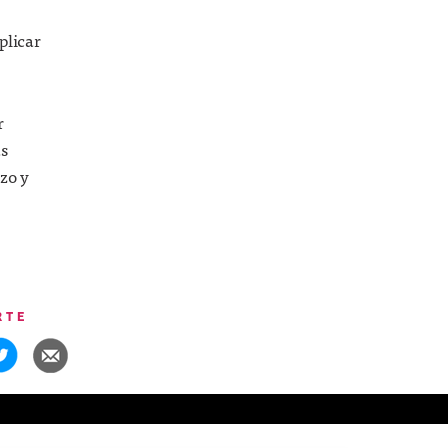
plicar
r
as
rzo y
RTE