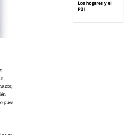
Los hogares y el
PBI
ue
as
nante;
ién
to pues
l pago