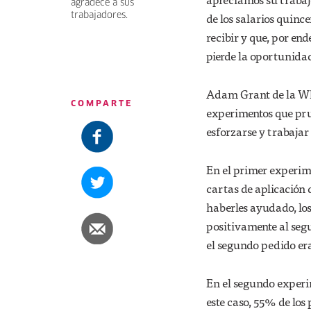
agradece a sus
de los salarios quinc
trabajadores.
recibir y que, por en
pierde la oportunida
Adam Grant de la Wha
COMPARTE
experimentos que pru
esforzarse y trabajar
En el primer experime
cartas de aplicación 
haberles ayudado, los
positivamente al segu
el segundo pedido er
En el segundo experim
este caso, 55% de los