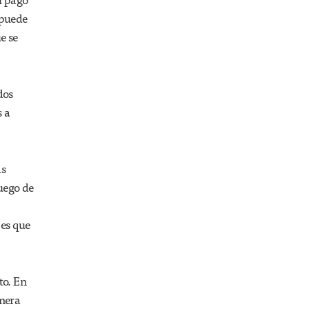
 puede
e se
dos
s a
as
uego de
 es que
to. En
imera