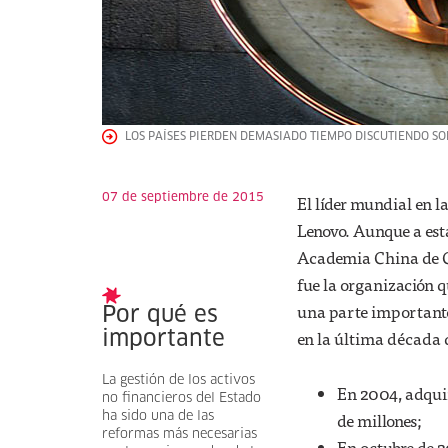
LOS PAÍSES PIERDEN DEMASIADO TIEMPO DISCUTIENDO SOB
07 de septiembre de 2015
El líder mundial en 
Lenovo. Aunque a est
Academia China de Ci
fue la organización q
una parte importante
Por qué es
en la última década d
importante
La gestión de los activos
En 2004, adquir
no financieros del Estado
de millones;
ha sido una de las
reformas más necesarias
En octubre de 2