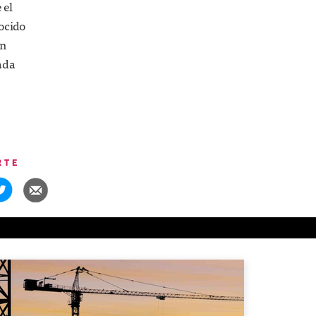
 el
nocido
en
vada
RTE