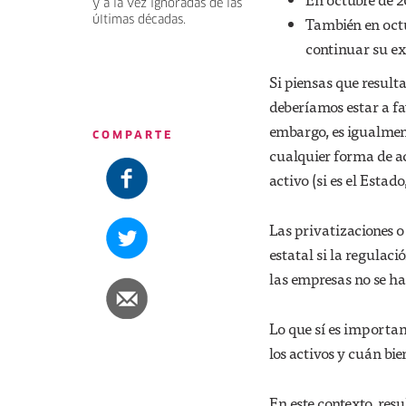
y a la vez ignoradas de las
También en octu
últimas décadas.
continuar su e
Si piensas que result
deberíamos estar a fa
embargo, es igualment
COMPARTE
cualquier forma de ac
activo (si es el Esta
Las privatizaciones o
estatal si la regulac
las empresas no se ha
Lo que sí es importa
los activos y cuán bie
En este contexto, res