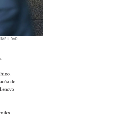
NTABILIDAD.
a
Chino,
dueña de
 Lenovo
miles