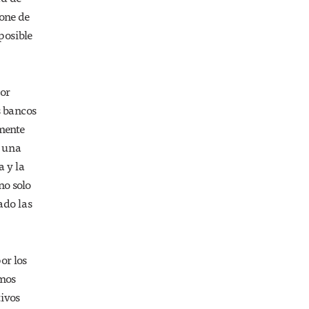
ione de
posible
por
s bancos
emente
a una
a y la
no solo
ado las
or los
amos
tivos