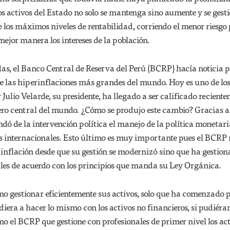
os activos del Estado no solo se mantenga sino aumente y se gest
 los máximos niveles de rentabilidad, corriendo el menor riesgo 
mejor manera los intereses de la población.
as, el Banco Central de Reserva del Perú (BCRP) hacía noticia 
e las hiperinflaciones más grandes del mundo. Hoy es uno de lo
 Julio Velarde, su presidente, ha llegado a ser calificado recient
ro central del mundo. ¿Cómo se produjo este cambio? Gracias 
dó de la intervención política el manejo de la política monetari
as internacionales. Esto último es muy importante pues el BCRP 
inflación desde que su gestión se modernizó sino que ha gestion
les de acuerdo con los principios que manda su Ley Orgánica.
o gestionar eficientemente sus activos, solo que ha comenzado p
idiera a hacer lo mismo con los activos no financieros, si pudiér
o el BCRP que gestione con profesionales de primer nivel los ac