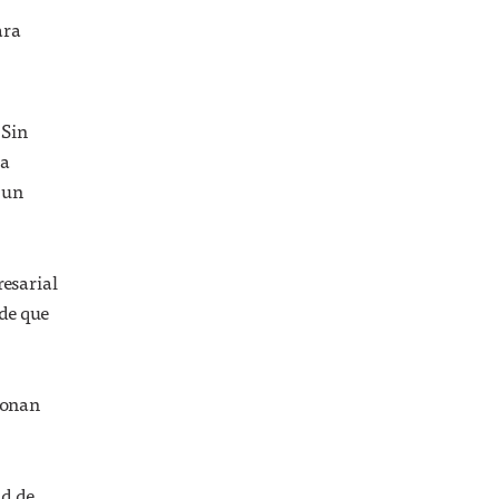
ara
HISTORIAS
Edmund Halley
hizo algo más
importante que
 Sin
darle nombre a un
cometa
 a
 un
resarial
ide que
ionan
ad de