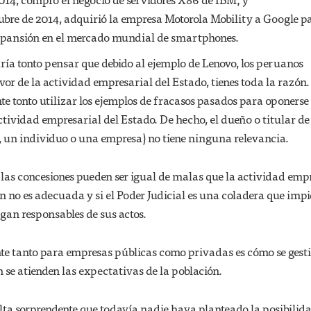
bre de 2014, adquirió la empresa Motorola Mobility a Google p
xpansión en el mercado mundial de smartphones.
aría tonto pensar que debido al ejemplo de Lenovo, los peruanos
vor de la actividad empresarial del Estado, tienes toda la razón.
e tonto utilizar los ejemplos de fracasos pasados para oponerse
tividad empresarial del Estado. De hecho, el dueño o titular de
do, un individuo o una empresa) no tiene ninguna relevancia.
 las concesiones pueden ser igual de malas que la actividad emp
ión no es adecuada y si el Poder Judicial es una coladera que imp
gan responsables de sus actos.
nte tanto para empresas públicas como privadas es cómo se gest
n se atienden las expectativas de la población.
ulta sorprendente que todavía nadie haya planteado la posibilid