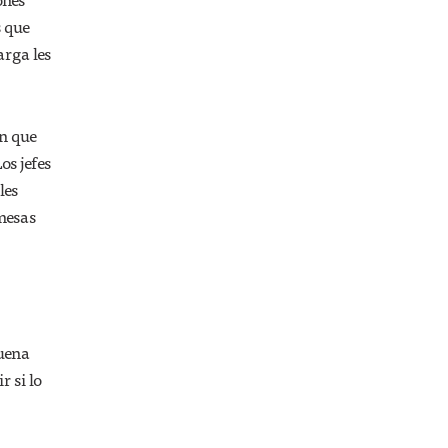
s que
arga les
en que
os jefes
les
mesas
suena
 si lo