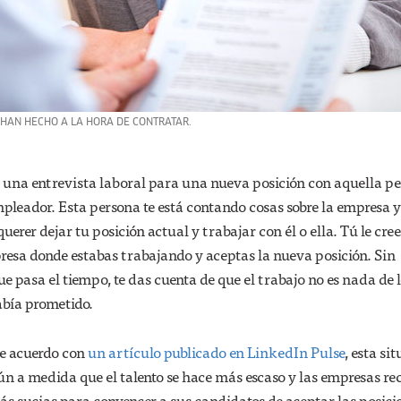
HAN HECHO A LA HORA DE CONTRATAR.
 una entrevista laboral para una nueva posición con aquella p
mpleador. Esta persona te está contando cosas sobre la empresa y
uerer dejar tu posición actual y trabajar con él o ella. Tú le cree
resa donde estabas trabajando y aceptas la nueva posición. Sin
 pasa el tiempo, te das cuenta de que el trabajo no es nada de 
abía prometido.
De acuerdo con
un artículo publicado en LinkedIn Pulse
, esta si
n a medida que el talento se hace más escaso y las empresas re
ás sucias para convencer a sus candidatos de aceptar las posici