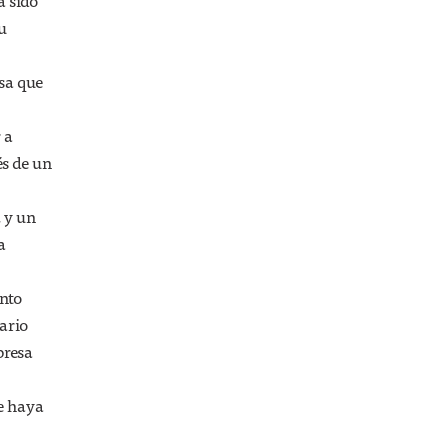
a sido
u
sa que
 a
és de un
, y un
a
nto
ario
presa
e haya