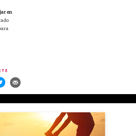
jar en
tado
para
RTE