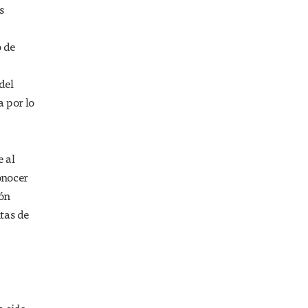
s
o de
del
a por lo
 al
onocer
ión
tas de