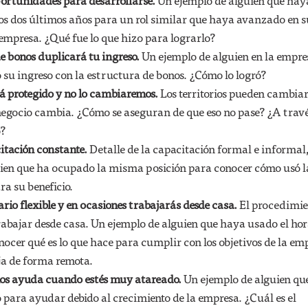
rtunidades para desarrollarse.
Un ejemplo de alguien que hay
os dos últimos años para un rol similar que haya avanzado en s
 empresa. ¿Qué fue lo que hizo para lograrlo?
e bonos duplicará tu ingreso.
Un ejemplo de alguien en la empre
su ingreso con la estructura de bonos. ¿Cómo lo logró?
stá protegido y no lo cambiaremos.
Los territorios pueden cambiar
egocio cambia. ¿Cómo se aseguran de que eso no pase? ¿A trav
o?
itación constante.
Detalle de la capacitación formal e informal
uien que ha ocupado la misma posición para conocer cómo usó l
ra su beneficio.
rio flexible y en ocasiones trabajarás desde casa.
El procedimie
trabajar desde casa. Un ejemplo de alguien que haya usado el hor
onocer qué es lo que hace para cumplir con los objetivos de la em
ja de forma remota.
os ayuda cuando estés muy atareado.
Un ejemplo de alguien qu
 para ayudar debido al crecimiento de la empresa. ¿Cuál es el