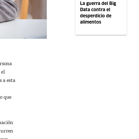
La guerra del Big
Data contra el
desperdicio de
alimentos
ersona
 el
s a esta
lo que
tuación
curren
ones