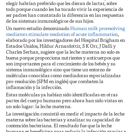
elegir habrían preferido que les dieran de lactar, sobre
todo porque cuando les ha tocado vivir la experiencia de
ser padres han constatado la diferencia en las respuestas
de los sistemas inmunológicos de sus hijos.
Un nuevo estudio denominado
Human milk proresolving
mediators stimulate resolution of acute inflammation
,
elaborado por los investigadores del Hospital Brigham en
Estados Unidos, Hildur Arnardottir, S K Orr, J Dalli y
Charles Serhan, sugiere que la leche materna no solo es
buena porque proporciona nutrientes y anticuerpos que
son importantes para el crecimiento de los bebés y su
sistema inmunológico sino que tiene un entorno de
moléculas conocidas como mediadoras especializadas
pro-resolución (SPM en inglés) que combaten la
inflamación y la infección.
Estas moléculas ya habían sido identificadas en otras
partes del cuerpo humano pero ahora han sido vistas en
un solo lugar: la leche materna.
La investigación consistió en medir el impacto de la leche
materna sobre las bacterias y analizar su capacidad de
contención bacteriana. El resultado fue que la leche
humana es beneficiosa para reducir la infección gracias a