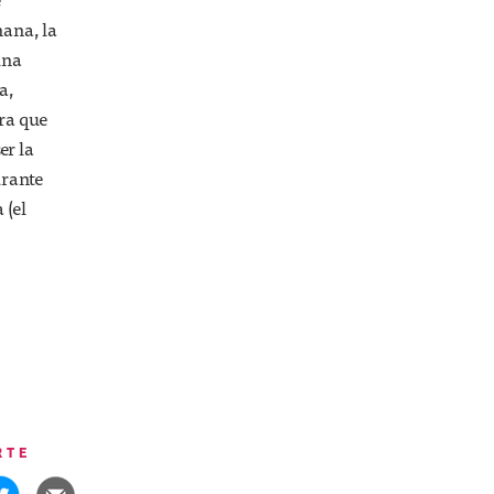
mana, la
una
a,
ara que
er la
urante
 (el
RTE