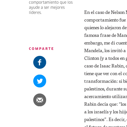
comportamiento que los
ayude a ser mejores
En el caso de Nelson
líderes.
comportamiento fue l
quienes lo alejaron d
famosa frase de Mande
embargo, me di cuenta 
Mandela, los invitó a
COMPARTE
Clinton (y a todos en
caso de Isaac Rabin, q
tiene que ver con el 
transformación: si b
palestinos, durante 
acercamiento utilizan
Rabin decía que: “los 
a los israelís y los hi
palestinos”. Es decir
el futuro de nuestros