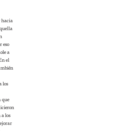
r hacia
aquella
in
r eso
ole a
En el
también
 los
a que
hicieron
 a los
ejorar
e