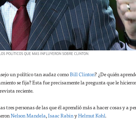
OS POLÍTICOS QUE MAS INFLUYERON SOBRE CLINTON.
nsejo un político tan audaz como
Bill Clinton
? ¿De quién apren
ento se fija? Esta fue precisamente la pregunta que le hicieron
revista reciente.
las tres personas de las que él aprendió más a hacer cosas y a p
ueron
Nelson Mandela
,
Isaac Rabin
y
Helmut Kohl
.