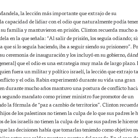
 Mandela, la lección más importante que extrajo de su
a capacidad de lidiar con el odio que naturalmente podía tene
e su familia y mantuvieron en prisión. Clinton recuerda mucho 
la en la que señala: “Al salir de prisión, los seguía odiando; s
que si lo seguía haciendo, iba a seguir siendo su prisionero”. Po
 su ceremonia de inauguración y los incluyó en su gobierno, dánd
 general) que el odio es una estrategia muy mala de largo plazo. 
uien fuera un militar y político israelí, la lección que extrajo 
conflicto y el odio. Rabin experimentó durante su vida una gran
ien durante mucho años mantuvo una postura de conflicto hacia
su segundo mandato como primer ministro fue promotor de un
do la fórmula de “paz a cambio de territorios”. Clinton recuerd
hijos de los palestinos no tienen la culpa de lo que sus padres le 
ijos de los israelís no tienen la culpa de lo que sus padres le hiceron
, que las decisiones había que tomarlas teniendo como objetivo m
 hijos antes que saldar nuestras cuentas del pasado. En el caso d