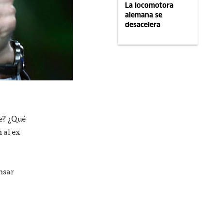
La locomotora
alemana se
desacelera
de? ¿Qué
 al ex
ensar