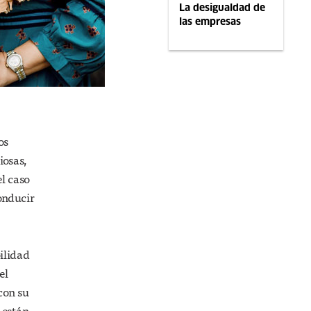
La desigualdad de
las empresas
os
iosas,
el caso
conducir
bilidad
el
con su
 están