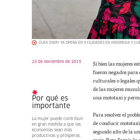
OJEK SYAR'I YA OPERA EN 9 CIUDADES EN INDONESIA Y 
23 de noviembre de 2015
Si bien las mujeres 
fueron negados para e
culturales o legales q
de las mujeres musulm
una mototaxi y permi
Por qué es
importante
Para resolver el prob
La mujer puede contribuir
de conducir mototaxis
en gran medida a que las
segundo año de la un
economías sean más
productivas y prósperas.
socio, Reza Samir, l