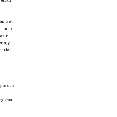
mujeres
a ciudad
 a un
res, y
haria).
esponden
eguras.