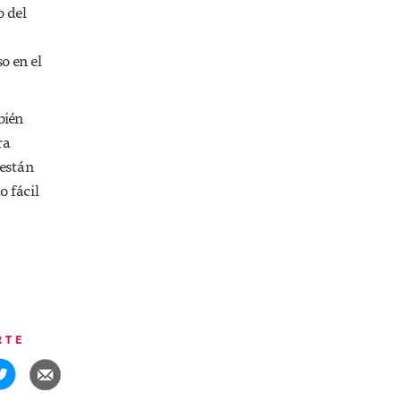
o del
o en el
bién
ra
 están
o fácil
RTE