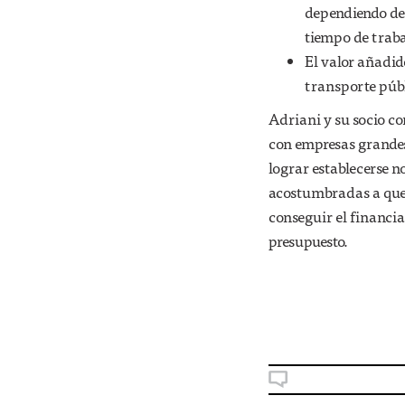
dependiendo de 
tiempo de traba
El valor añadid
transporte públ
Adriani y su socio c
con empresas grandes
lograr establecerse n
acostumbradas a que 
conseguir el financi
presupuesto.