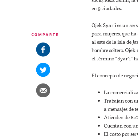
en 9 ciudades.
Ojek Syar’i es un se
para mujeres, que ha
COMPARTE
al este de la isla de 
hombre soltero. Ojek 
el término “Syar’i” ha
El concepto de negocio
La comercializac
Trabajan con un
a mensajes de 
Atienden de 6:0
Cuentan con u
El costo por se