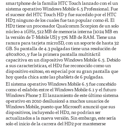
smartphone de la familia HTC Touch lanzado con el un
sistema operativo Windows Mobile 6.5 Professional. Fue
el sucesor del HTC Touch HD y fue sucedido por el HTC
HD7, ninguno de los cuales fue tan popular como él. El
HD2 tiene un procesador Qualcomm Scorpion de un solo
núcleo a 1GHz, 512 MB de memoria interna (1024 MB en
la versión de T-Mobile US) y 576 MB de RAM. Tiene una
ranura para tarjeta microSD, con un soporte de hasta 32
GB. Su pantalla de 4.3 pulgadas tiene una resolución de
480x800, y fue la primera pantalla multitáctil
capacitiva en un dispositivo Windows Mobile 6.5. Debido
a sus características, el HD2 fue reconocido como un
dispositivo exitoso, en especial por su gran pantalla que
hoy queda chica ante las phablets de 6 pulgadas.
El sistema operativo Windows Mobile 6.5 fue concebido
como el eslabón entre el Windows Mobile 6.1 y el futuro
Windows Phone 7. El lanzamiento de este último sistema
operativo en 2010 desilusionó a muchos usuarios de
Windows Mobile, puesto que Microsoft anunció que sus
dispositivos, incluyendo el HD2, no podrían ser
actualizados a la nueva versión. Sin embargo, este sería
solo el inicio de la carrera del HD2 por mantenerse