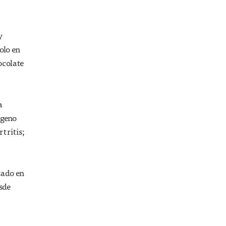
y
olo en
ocolate
a
ágeno
rtritis;
sado en
sde