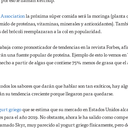
 y por eso le llaman kétchup.
 Association
la próxima súper comida será la moringa (planta 
enido de proteínas, vitaminas, minerales y antioxidantes). Tamb
 del brócoli reemplazaran a la col en popularidad.
abaja como pronosticador de tendencias en la revista Forbes, af
erán una fuente popular de proteína. Ejemplo de esto lo vemos en
echo a partir de algas que contiene 75% menos de grasa que el 
 todos los sabores que darán que hablar son tan exóticos, hay al
án su tendencia creciente porque llegaron para quedarse.
urt griego
que se estima que su mercado en Estados Unidos al
s para el año 2019. No obstante, ahora le ha salido como compet
lamado Skyr, muy parecido al yogurt griego físicamente, pero d