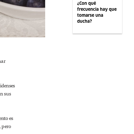
¿Con qué
frecuencia hay que
tomarse una
ducha?
nar
idenses
ún sus
ento es
, pero