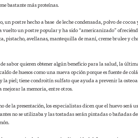
ene bastante más proteínas.
ño, un postre hecho a base de leche condensada, polvo de cocoa 
a vuelto un postre popular y ha sido “americanizado” ofreciénd
a, pistacho, avellanas, mantequilla de maní, creme brulee y ch
e sabor quieren obtener algún beneficio para la salud, la últim
 caldo de huesos como una nueva opción porque es fuente de col
 la piel; tiene condroitín sulfato que ayuda a prevenir la osteoa
a mejorar la memoria, entre otros.
o de la presentación, los especialistas dicen que el huevo será u
antes no se utilizaba y las tostadas serán pintadas o bañadas de
imón.