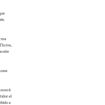
que
ién
irma
 Thrive,
aceite
gunos
canzará
idor el
ebido a