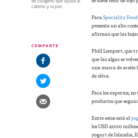
se suele teñir de rojo
de colágeno que ayuda al
cabello y la piel.
Para
Speciality Food
presenta un alto cont
afirman que las hojas
COMPARTE
Phill Lempert, que tr
que las algas se volv
una marca de aceite h
de oliva.
Para los expertos, no
productos que seguir
Entre estos está el
yog
los USD 4000 millone
yogurt de Islandia, l