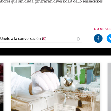
sabores que sin duda generarán diversidad deLo sensaciones.
COMPA
Únete a la conversación (
0
)