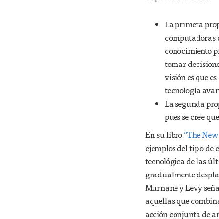
La primera prop
computadoras o 
conocimiento pr
tomar decisione
visión es que e
tecnología avan
La segunda pro
pues se cree qu
En su libro
“The New 
ejemplos del tipo de 
tecnológica de las úl
gradualmente desplaz
Murnane y Levy señala
aquellas que combina
acción conjunta de am