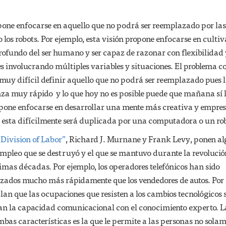
one enfocarse en aquello que no podrá ser reemplazado por las
los robots. Por ejemplo, esta visión propone enfocarse en culti
ofundo del ser humano y ser capaz de razonar con flexibilidad 
s involucrando múltiples variables y situaciones. El problema c
s muy difícil definir aquello que no podrá ser reemplazado pues 
za muy rápido y lo que hoy no es posible puede que mañana sí l
pone enfocarse en desarrollar una mente más creativa y empres
e esta difícilmente será duplicada por una computadora o un ro
Division of Labor”
, Richard J. Murnane y Frank Levy, ponen a
empleo que se destruyó y el que se mantuvo durante la revolució
timas décadas. Por ejemplo, los operadores telefónicos han sido
ados mucho más rápidamente que los vendedores de autos. Por e
n que las ocupaciones que resisten a los cambios tecnológicos 
n la capacidad comunicacional con el conocimiento experto. L
bas características es la que le permite a las personas no sola