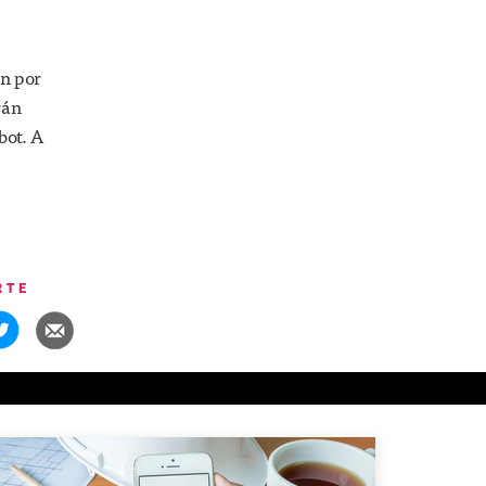
an por
rán
bot. A
RTE