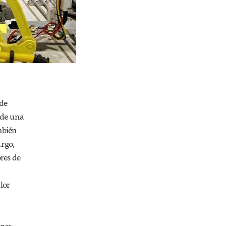
 de
 de una
mbién
argo,
res de
lor
nes,