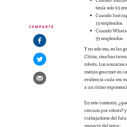
tenía solo 65 e
Cuando Instrag
13 empleados.
COMPARTE
Cuando Whatsap
55 empleados.
Y no solo eso, en las
China, muchas tareas
robots. Los anuncios 
menús gourmet en casa
evidencia cada vez má
a un ritmo exponenci
En este contexto, ¿qu
cercano por robots? y
trabajadores del fut
respecto del tema: