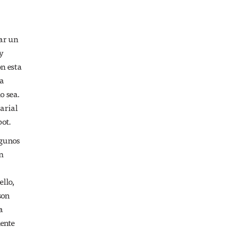
var un
y
on esta
la
o sea.
arial
bot.
lgunos
n
llo,
son
a
mente