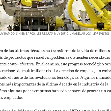
 RÁPIDO. SIN EMBARGO, LES RESULTA MUY DIFÍCIL MANEJAR LOS IMPREVISTOS.
ico de las últimas décadas ha transformado la vida de millones
és de productos que resuelven problemas o atienden necesidades
e costo - efectiva. En el camino, este progreso tecnológico ta
eraciones de multimillonarios. La creación de empleos, sin emb
sido el fuerte de las revoluciones tecnológicas. Algunos indicado
ones más importantes de la última década en la industria de la
cómo algunas pocas empresas han sido capaces de generar un va
s empleados.
 fue adquirida por Google en 2006 por USD 1.65 miles de millo