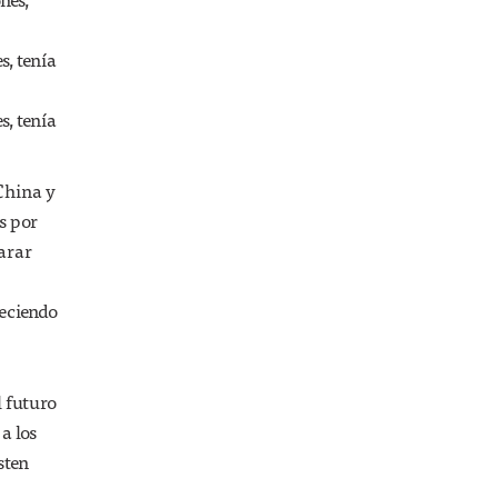
TENDENCIAS
El smartphone de
, tenía
Google es como un
Iphone y cuesta
menos de USD 100
, tenía
 China y
s por
parar
reciendo
l futuro
a los
sten