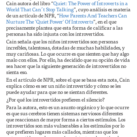
Cain autora del libro “
Quiet: The Power of Introverts in a
World That Can´t Stop Talking
”, cuyo análisis es materia
de un artículo de NPR, “
How Parents And Teachers Can
Nurture The 'Quiet Power' Of Introverts
”, en el que
precisamente plantea que esta forma de calificar a las
personas ha sido injusta con los introvertidos.
Cain señala que los niños introvertidos son personas
increíbles, talentosas, dotadas de muchas habilidades, y
muy cariñosas. Lo que ocurre es que sienten que hay algo
malo con ellos. Por ello, ha decidido que su opción de vida
sea hacer que la siguiente generación de introvertidos no
sienta eso.
En el artículo de NPR, sobre el que se basa esta nota, Cain
explica cómo es ser un niño introvertido y cómo se les
puede ayudar para que no se sientan diferentes.
¿Por qué los introvertidos prefieren el silencio?
Para la autora, esto es un asunto orgánico y lo que ocurre
es que sus cerebros tienen sistemas nerviosos diferentes
que reaccionan de mayor forma a ciertos estímulos. Los
introvertidos son más vulnerables a los estímulos por lo
que prefieren lugares más callados, mientras que los