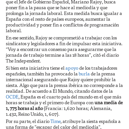
que el Jefe de Gobierno Español, Mariano Rajoy, busca
poner fin a la pausa que se hace al mediodía y que
prolonga la jornada laboral. Esta medida busca igualar a
España con el resto de países europeos, aumentar la
productividad y poner fin a conflictos de programación
laboral.
En ese sentido, Rajoy se comprometió a trabajar con los
sindicatos y legisladores a fin de impulsar esta iniciativa.
“Voy a encontrar un consenso para asegurarme que la
jornada de trabajo termine a las 18 horas”, citó el diario
The Independent.
Si bien esta iniciativa tiene el
apoyo
de los trabajadores
españoles, también ha provocado la
burla
de la prensa
internacional asegurando que Rajoy quiere prohibir la
siesta. Algo que para la prensa ibérica no corresponde a la
realidad. De acuerdo a El Mundo, citando datos de la
OCDE
, España es el cuarto país del mundo en el que más
horas se trabaja y el primero de Europa con
una media de
1, 775 horas al año
(Francia: 1,620 horas; Alemania,
1.432, Reino Unido, 1, 607).
Por su parte, el diario
Time
, atribuye la siesta española a
una forma de "escapar del calor del mediodía",