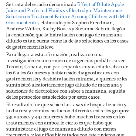
Se trata del estudio denominado
Effect of Dilute Apple
Juice and Preferred Fluids vs Electrolyte Maintenance
Solution on Treatment Failure Among Children with Midl
Gastroenteritis
, elaborado por Stephen Freedman,
Andrew Willan, Kathy Boutis y Suzanne Schuh, llegó a
la conclusión que la hidratación con jugo de manzana
diluido es tan buena como la de las soluciones en los casos
de gastroenteritis leve.
Para llegar a esta afirmación, realizaron una
investigación en un servicio de urgencias pediátricas en
Toronto, Canadá, con participantes cuyas edades iban de
los 6 a los 60 meses y habían sido diagnosticados con
gastroenteritis y deshidratación mínima, a quienes se les
suministró aleatoriamente jugo diluido de manzana y
soluciones de electrolitos con sabor a manzana, seguida
de los protocolos establecidos por estos casos.
El resultado fue que si bien las tasas de hospitalización y
la diarrea y vómitos no fueron diferentes entre los grupos:
331 varones y 441 mujeres y hubo muchos fracasos en los
tratamientos con ambos, lo cierto es que hubo que
suministrar el jugo de manzana diluido con menos
frecuencia, y los niños hidratados con este tuvieron que