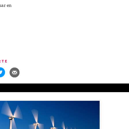
sar en
RTE