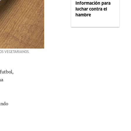
Información para
luchar contra el
hambre
OS VEGETARIANOS.
futbol,
na
undo