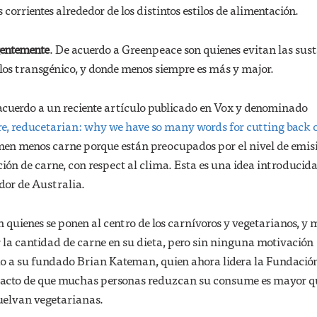
corrientes alrededor de los distintos estilos de alimentación.
gentemente
. De acuerdo a Greenpeace son quienes evitan las sus
 los transgénico, y donde menos siempre es más y major.
 acuerdo a un reciente artículo publicado en Vox y denominado
e, reducetarian: why we have so many words for cutting back 
omen menos carne porque están preocupados por el nivel de emis
ión de carne, con respect al clima. Esta es una idea introducid
or de Australia.
n quienes se ponen al centro de los carnívoros y vegetarianos, y 
 la cantidad de carne en su dieta, pero sin ninguna motivación
do a su fundado Brian Kateman, quien ahora lidera la Fundació
pacto de que muchas personas reduzcan su consume es mayor qu
vuelvan vegetarianas.