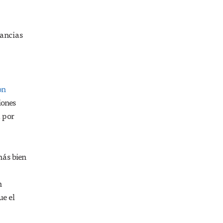
tancias
on
iones
a por
más bien
n
e el