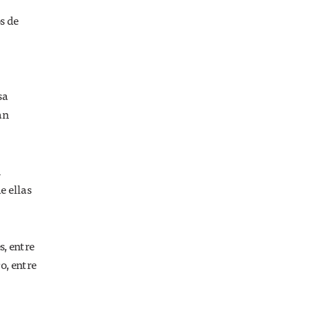
s de
sa
an
n
e ellas
s, entre
o, entre