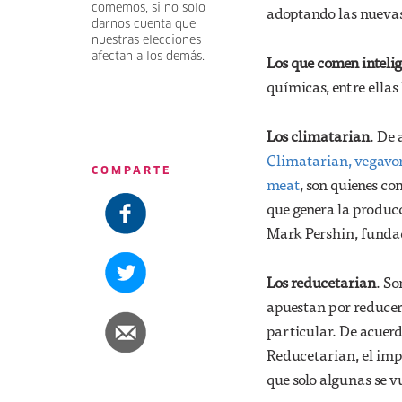
comemos, si no solo
adoptando las nuevas 
darnos cuenta que
nuestras elecciones
afectan a los demás.
Los que comen inteli
químicas, entre ellas
Los climatarian
. De
Climatarian, vegavor
COMPARTE
meat
, son quienes c
que genera la producc
Mark Pershin, fundad
Los reducetarian
. So
apuestan por reducer
particular. De acuer
Reducetarian, el im
que solo algunas se 