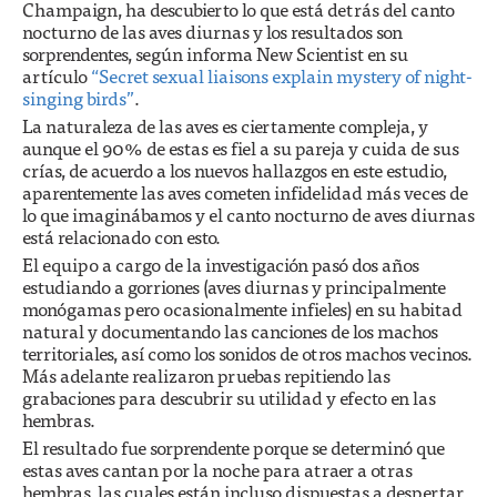
Champaign, ha descubierto lo que está detrás del canto
nocturno de las aves diurnas y los resultados son
sorprendentes, según informa New Scientist en su
artículo
“Secret sexual liaisons explain mystery of night-
singing birds”
.
La naturaleza de las aves es ciertamente compleja, y
aunque el 90% de estas es fiel a su pareja y cuida de sus
crías, de acuerdo a los nuevos hallazgos en este estudio,
aparentemente las aves cometen infidelidad más veces de
lo que imaginábamos y el canto nocturno de aves diurnas
está relacionado con esto.
El equipo a cargo de la investigación pasó dos años
estudiando a gorriones (aves diurnas y principalmente
monógamas pero ocasionalmente infieles) en su habitad
natural y documentando las canciones de los machos
territoriales, así como los sonidos de otros machos vecinos.
Más adelante realizaron pruebas repitiendo las
grabaciones para descubrir su utilidad y efecto en las
hembras.
El resultado fue sorprendente porque se determinó que
estas aves cantan por la noche para atraer a otras
hembras, las cuales están incluso dispuestas a despertar