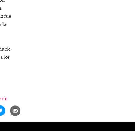
n
12 fue
r la
dable
a los
RTE