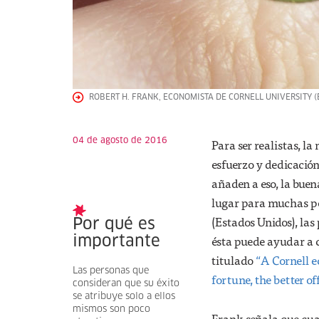
ROBERT H. FRANK, ECONOMISTA DE CORNELL UNIVERSITY (
04 de agosto de 2016
Para ser realistas, la
esfuerzo y dedicació
añaden a eso, la buen
lugar para muchas pe
(Estados Unidos), las
Por qué es
ésta puede ayudar a c
importante
titulado
“A Cornell 
Las personas que
fortune, the better of
consideran que su éxito
se atribuye solo a ellos
mismos son poco
Frank señala que cua