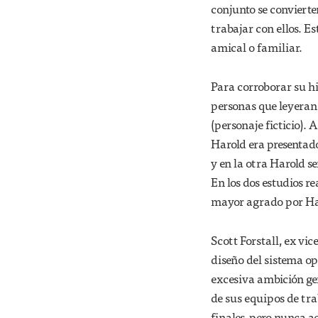
conjunto se convierte
trabajar con ellos. E
amical o familiar.
Para corroborar su hi
personas que leyeran
(personaje ficticio). 
Harold era presentado
y en la otra Harold s
En los dos estudios r
mayor agrado por Har
Scott Forstall, ex vic
diseño del sistema op
excesiva ambición gen
de sus equipos de tra
finales, pero nunca a