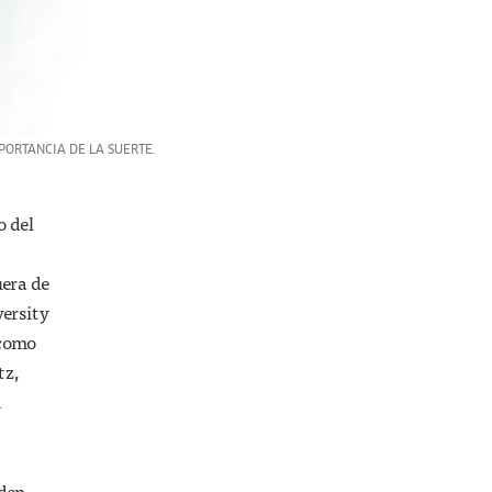
PORTANCIA DE LA SUERTE.
o del
uera de
versity
 como
tz,
d
NÚMEROS
eden
Finanzas para