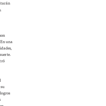
vitarán
,
son
. En una
idades,
suerte.
tró
l
 su
 logros
s
ron