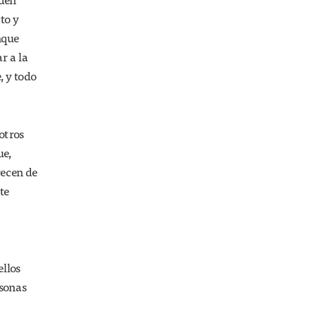
niños
to y
nque
r a la
, y todo
otros
ue,
recen de
te
ellos
rsonas