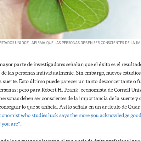
ESTADOS UNIDOS), AFIRMA QUE LAS PERSONAS DEBEN SER CONSCIENTES DE LA IM
 mayor parte de investigadores señalan que el éxito es el resultad
n de las personas individualmente. Sin embargo, nuevos estudios
a suerte. Esto último puede parecer un tanto desconcertante o f
rsonas; pero para Robert H. Frank, economista de Cornell Uni
 personas deben ser conscientes de la importancia de la suerte y
onseguir lo que se anhela. Así lo señala en un artículo de Quar
economist who studies luck says the more you acknowledge goo
f you are”
.
ndo las personas alcanzan el tan ansiado éxito profesional pu