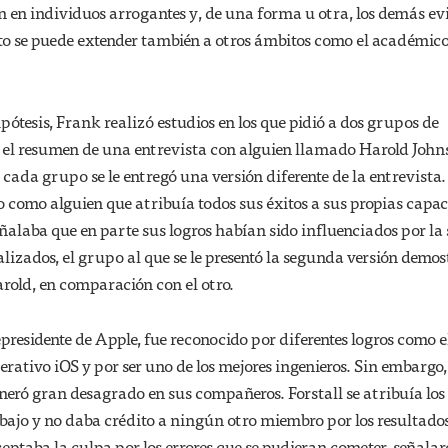
n en individuos arrogantes y, de una forma u otra, los demás e
sto se puede extender también a otros ámbitos como el académico
pótesis, Frank realizó estudios en los que pidió a dos grupos de
 el resumen de una entrevista con alguien llamado Harold John
A cada grupo se le entregó una versión diferente de la entrevista
 como alguien que atribuía todos sus éxitos a sus propias capac
eñalaba que en parte sus logros habían sido influenciados por la 
ealizados, el grupo al que se le presentó la segunda versión demos
old, en comparación con el otro.
epresidente de Apple, fue reconocido por diferentes logros como e
erativo iOS y por ser uno de los mejores ingenieros. Sin embargo,
eró gran desagrado en sus compañeros. Forstall se atribuía los
bajo y no daba crédito a ningún otro miembro por los resultado
ceptaba la culpa por los errores que se pudieran cometer, señala