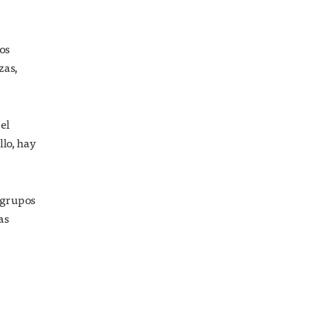
os
zas,
el
llo, hay
s grupos
as