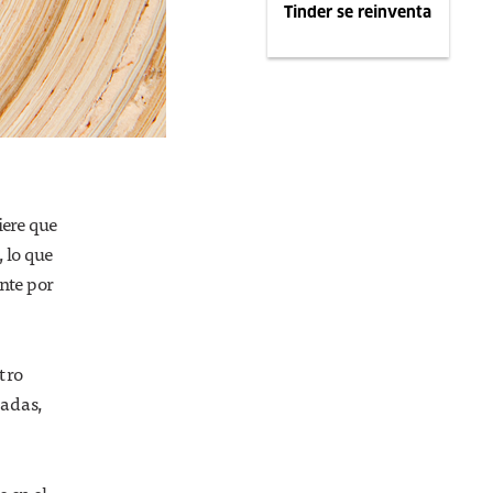
Tinder se reinventa
iere que
 lo que
nte por
stro
nadas,