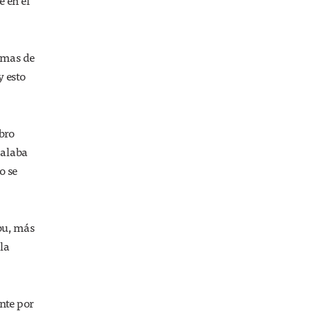
e en el
rmas de
y esto
ibro
ñalaba
o se
ibu, más
la
nte por