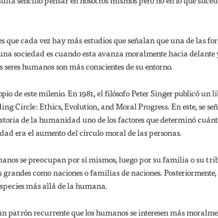
sulta sencillo pensar en nosotros mismos pero no en lo que suced
 es que cada vez hay más estudios que señalan que una de las fo
 una sociedad es cuando esta avanza moralmente hacia delante 
s seres humanos son más conscientes de su entorno.
pio de este milenio. En 1981, el filósofo Peter Singer publicó un l
ng Circle: Ethics, Evolution, and Moral Progress. En este, se se
historia de la humanidad uno de los factores que determinó cuánt
ad era el aumento del círculo moral de las personas.
umanos se preocupan por sí mismos, luego por su familia o su tr
 grandes como naciones o familias de naciones. Posteriormente, 
species más allá de la humana.
s un patrón recurrente que los humanos se interesen más moralme