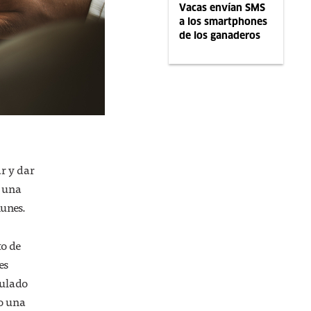
Vacas envían SMS
a los smartphones
de los ganaderos
ar y dar
n una
munes.
to de
es
tulado
o una