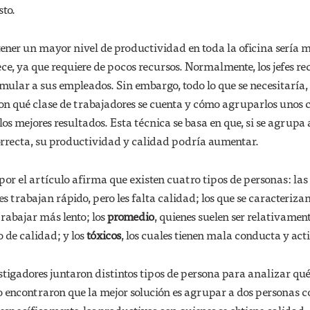
sto.
tener un mayor nivel de productividad en toda la oficina sería 
rece, ya que requiere de pocos recursos. Normalmente, los jefes r
imular a sus empleados. Sin embargo, todo lo que se necesitaría
 con qué clase de trabajadores se cuenta y cómo agruparlos unos 
os mejores resultados. Esta técnica se basa en que, si se agrupa 
rrecta, su productividad y calidad podría aumentar.
por el artículo afirma que existen cuatro tipos de personas: las
les trabajan rápido, pero les falta calidad; los que se caracteriza
trabajar más lento; los
promedio
, quienes suelen ser relativamen
 de calidad; y los
tóxicos
, los cuales tienen mala conducta y act
vestigadores juntaron distintos tipos de persona para analizar qu
o encontraron que la mejor solución es agrupar a dos personas c