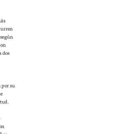
más
ecurren
, según
con
a dos
n por su
te
itud.
é
on