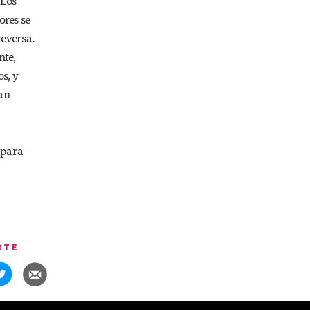
 Los
ores se
eversa.
nte,
s, y
ban
 para
RTE