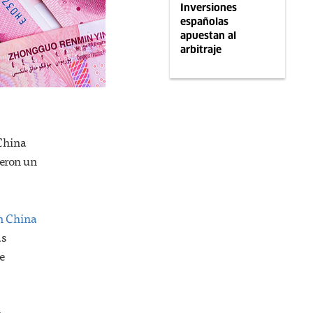
Inversiones
españolas
apuestan al
arbitraje
 China
ieron un
n China
as
e