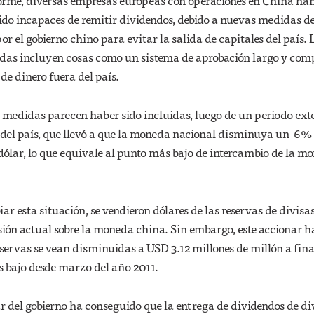
forme, diversas empresas europeas con operaciones en China ha
do incapaces de remitir dividendos, debido a nuevas medidas d
or el gobierno chino para evitar la salida de capitales del país. 
as incluyen cosas como un sistema de aprobación largo y comp
de dinero fuera del país.
s medidas parecen haber sido incluidas, luego de un periodo ext
o del país, que llevó a que la moneda nacional disminuya un 6%
dólar, lo que equivale al punto más bajo de intercambio de la m
r esta situación, se vendieron dólares de las reservas de divisa
esión actual sobre la moneda china. Sin embargo, este accionar h
servas se vean disminuidas a USD 3.12 millones de millón a fina
s bajo desde marzo del año 2011.
r del gobierno ha conseguido que la entrega de dividendos de di