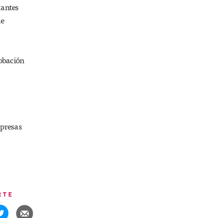
tantes
de
robación
mpresas
RTE