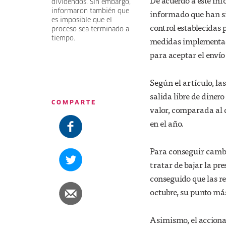
De acuerdo a este in
dividendos. Sin embargo,
informaron también que
informado que han si
es imposible que el
control establecidas p
proceso sea terminado a
tiempo.
medidas implementad
para aceptar el envío 
Según el artículo, la
salida libre de diner
COMPARTE
valor, comparada al 
en el año.
Para conseguir cambia
tratar de bajar la pr
conseguido que las re
octubre, su punto má
Asimismo, el acciona