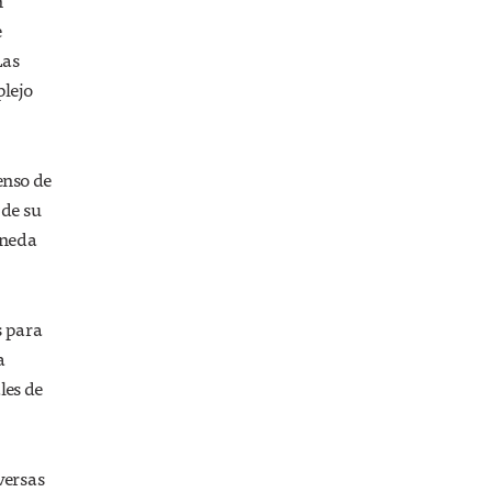
n
e
Las
lejo
enso de
 de su
oneda
s para
a
les de
versas