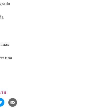
ogrado
eda
s más
cer una
RTE