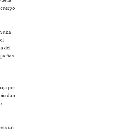
l cuerpo
an una
el
ia del
equeñas
baja por
 pierdan
o
 era un