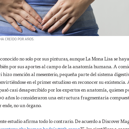
HA CREÍDO POR AÑOS.
 conocido no solo por sus pinturas, aunque La Mona Lisa se haya
mbién por sus aportes al campo de la anatomía humana. A comi
ci hizo mención al mesenterio, pequeña parte del sistema digesti
convirtiéndose en el primer estudioso en reconocer su existencia.
o pasó casi desapercibido por los expertos en anatomía, quienes p
 años lo consideraron una estructura fragmentaria compues
or ende, no un órgano.
ente estudio afirma todo lo contrario. De acuerdo a Discover Ma
esentery: the human body’s 79th organ
?”, los científicos a carg