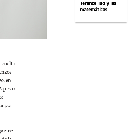
Terence Tao y las
matemáticas
 vuelto
enzos
vo, en
 A pesar
or
ta por
gazine
o de la