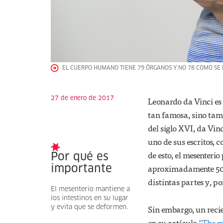
EL CUERPO HUMANO TIENE 79 ÓRGANOS Y NO 78 COMO SE 
27 de enero de 2017
Leonardo da Vinci es
tan famosa, sino ta
del siglo XVI, da Vin
uno de sus escritos, 
de esto, el mesenteri
Por qué es
aproximadamente 500
importante
distintas partes y, p
El mesenterio mantiene a
los intestinos en su lugar
Sin embargo, un reci
y evita que se deformen.
en su artículo
“The m