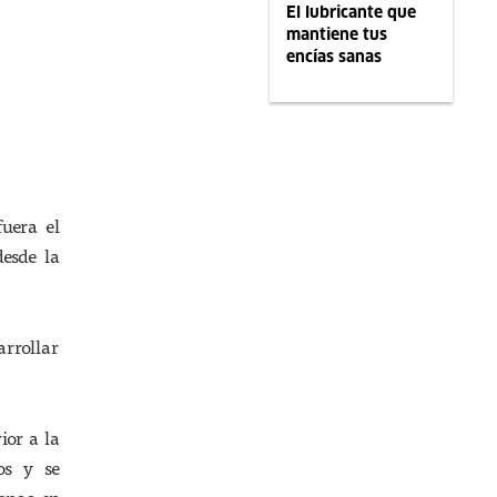
El lubricante que
mantiene tus
encías sanas
fuera el
esde la
arrollar
ior a la
os y se