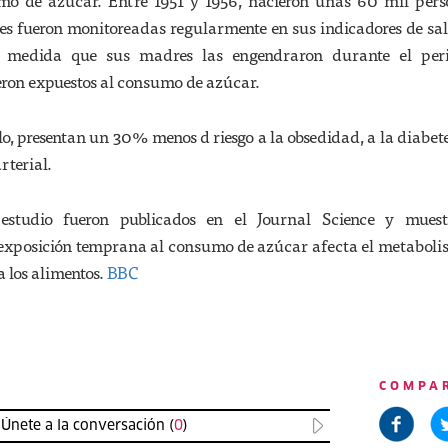
mo de azúcar. Entre 1951 y 1956, nacieron unas 60 mil pers
les fueron monitoreadas regularmente en sus indicadores de sal
 medida que sus madres las engendraron durante el per
eron expuestos al consumo de azúcar.
o, presentan un 30% menos d riesgo a la obsedidad, a la diabete
rterial.
 estudio fueron publicados en el Journal Science y mues
exposición temprana al consumo de azúcar afecta el metaboli
a los alimentos.
BBC
COMPA
Únete a la conversación (
0
)