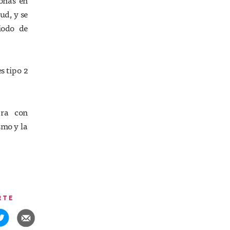
onas en
ud, y se
iodo de
s tipo 2
tra con
smo y la
RTE