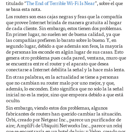
titulado “
The End of Terrible Wi-Fi Is Near
”, sobre el que
se basa esta nota.
Los routers son esas cajas negras y feas que la compañía
que provee Internet brinda de manera gratuita al hogar
de cada cliente. Sin embargo, estos tienen dos problemas.
En primer lugar, no suelen ser de buena calidad, ya que
las compañías prefieren lo barato sobre lo bueno. Y, en
segundo lugar, debido a que además son feos, la mayoría
de personas los esconde en algún lugar de sus casas. Esto
genera otro problema pues cada pared, ventana, muro que
se encuentra entre el router y el aparato que desea
conectarse a Internet debilita la señal y la hace más lenta.
En otras palabras, en la actualidad se tiene a personas
que no cambian su router malo por uno mejor, y que,
además, lo esconden. Esto significa que no solo la la señal
inicial no es la mejor, sino que empeora debido a que está
oculto.
Sin embargo, viendo estos dos problemas, algunos
fabricantes de routers han querido cambiar la situación.
Orbi, creado por Netgear Inc., parece un purificador de
aire; AmpliFi de Ubiquiti Networks Inc., parece un reloj
que se encontraría en un hotel de lujo; y Velop, creado por