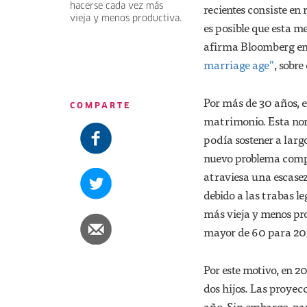
recientes consiste e
hacerse cada vez más
vieja y menos productiva.
es posible que esta m
afirma Bloomberg en
marriage age”
, sobre
Por más de 30 años, e
COMPARTE
matrimonio. Esta norm
podía sostener a larg
nuevo problema compl
atraviesa una escase
debido a las trabas l
más vieja y menos pro
mayor de 60 para 20
Por este motivo, en 20
dos hijos. Las proye
año. Sin embargo, par