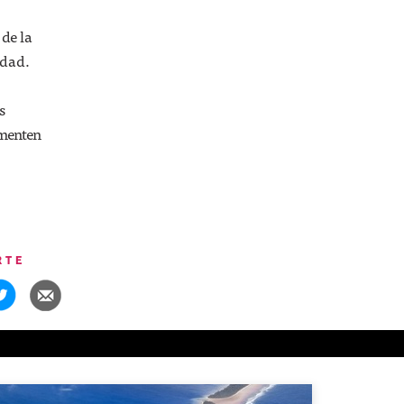
de la
idad.
s
ementen
RTE