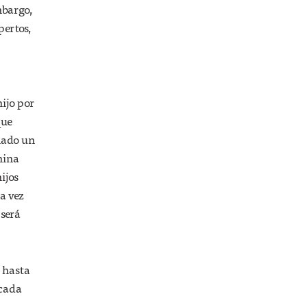
mbargo,
o cosecha de agua?
pertos,
hijo por
que
onado un
hina
ijos
da vez
 será
n hasta
 cada