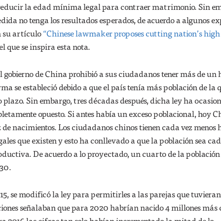
n reducir la edad mínima legal para contraer matrimonio. Sin e
edida no tenga los resultados esperados, de acuerdo a algunos ex
 su artículo
“Chinese lawmaker proposes cutting nation’s high
 el que se inspira esta nota.
l gobierno de China prohibió a sus ciudadanos tener más de un 
a se estableció debido a que el país tenía más población de la 
o plazo. Sin embargo, tres décadas después, dicha ley ha ocasi
etamente opuesto. Si antes había un exceso poblacional, hoy C
z de nacimientos. Los ciudadanos chinos tienen cada vez menos h
egales que existen y esto ha conllevado a que la población sea ca
ductiva. De acuerdo a lo proyectado, un cuarto de la población
30.
15, se modificó la ley para permitirles a las parejas que tuviera
cciones señalaban que para 2020 habrían nacido 4 millones más
a 2016 las cifras tan solo habían incrementado la mitad de lo