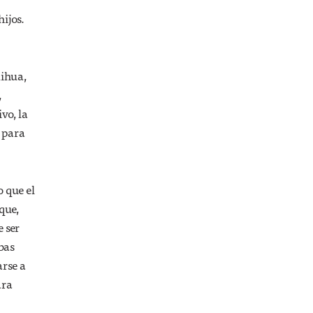
hijos.
Xihua,
,
vo, la
 para
 que el
que,
e ser
bas
arse a
ara