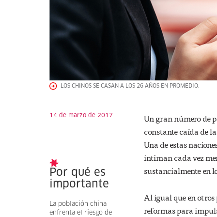
LOS CHINOS SE CASAN A LOS 26 AÑOS EN PROMEDIO.
14 de marzo de 2017
Un gran número de pa
constante caída de la
Una de estas naciones
intiman cada vez men
sustancialmente en l
Por qué es
importante
Al igual que en otros
La población china
reformas para impuls
enfrenta el riesgo de