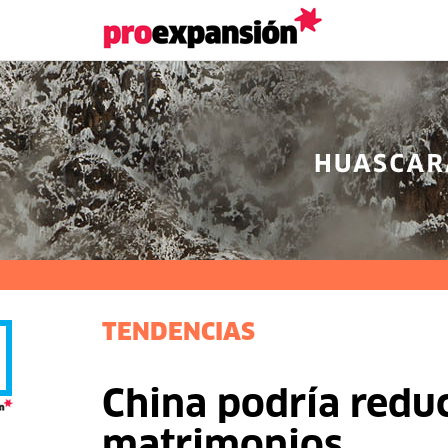
TENDENCIAS
China podría redu
matrimonios