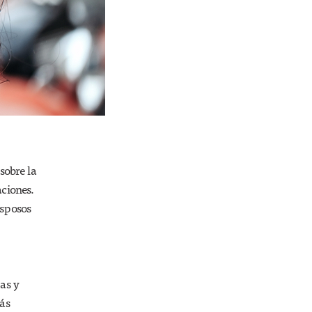
sobre la
aciones.
esposos
as y
NÚMEROS
más
¿Siembra de nubes