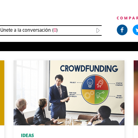
COMPA
Únete a la conversación (
0
)
IDEAS