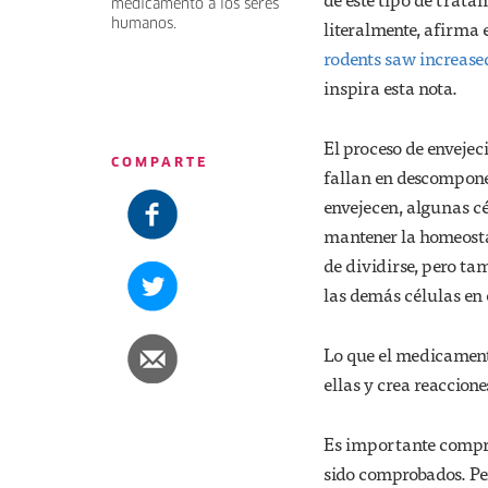
medicamento a los seres
literalmente, afirma 
humanos.
rodents saw increased
inspira esta nota.
El proceso de envejec
COMPARTE
fallan en descomponer
envejecen, algunas c
mantener la homeostas
de dividirse, pero t
las demás células en 
Lo que el medicamento
ellas y crea reaccion
Es importante compre
sido comprobados. Per