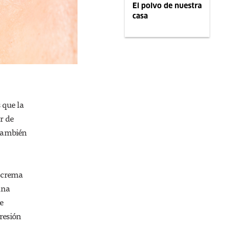
El polvo de nuestra
casa
 que la
r de
 también
, crema
una
de
resión