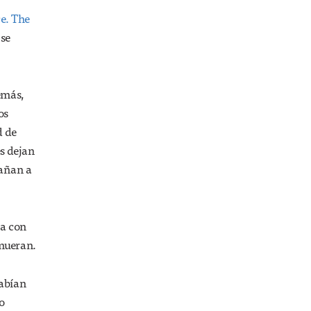
e. The
 se
emás,
os
d de
es dejan
dañan a
úa con
 mueran.
habían
lo