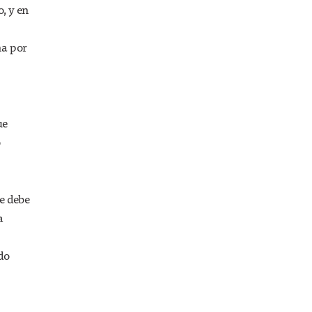
, y en
na por
ue
o
se debe
a
do