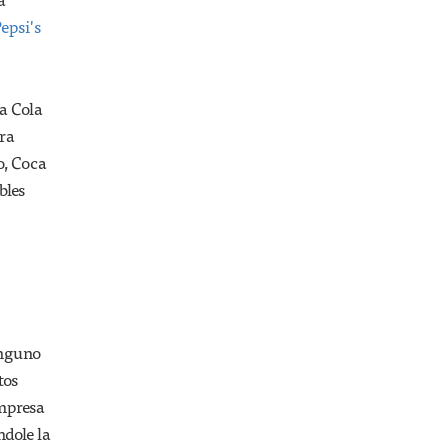
epsi's
ca Cola
ara
o, Coca
bles
inguno
tos
empresa
dole la