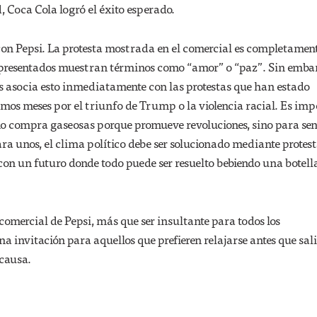
, Coca Cola logró el éxito esperado.
con Pepsi. La protesta mostrada en el comercial es completamen
s presentados muestran términos como “amor” o “paz”. Sin embar
aís asocia esto inmediatamente con las protestas que han estado
imos meses por el triunfo de Trump o la violencia racial. Es im
no compra gaseosas porque promueve revoluciones, sino para sen
ara unos, el clima político debe ser solucionado mediante protest
 con un futuro donde todo puede ser resuelto bebiendo una botell
 comercial de Pepsi, más que ser insultante para todos los
na invitación para aquellos que prefieren relajarse antes que sali
 causa.