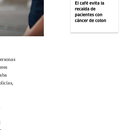
El café evita la
recaída de
pacientes con
cáncer de colon
personas
eres
jaba
licías,
n
l
a