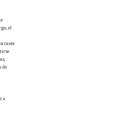
te
go, el
portante
tirse
as,
a de
r a