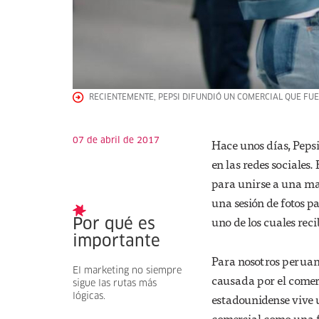
RECIENTEMENTE, PEPSI DIFUNDIÓ UN COMERCIAL QUE FUE
07 de abril de 2017
Hace unos días, Pepsi
en las redes sociales
para unirse a una ma
una sesión de fotos p
uno de los cuales rec
Por qué es
importante
Para nosotros peruan
El marketing no siempre
causada por el comerc
sigue las rutas más
estadounidense vive 
lógicas.
comercial como una fo