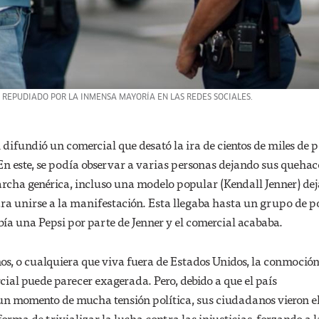
 REPUDIADO POR LA INMENSA MAYORÍA EN LAS REDES SOCIALES.
 difundió un comercial que desató la ira de cientos de miles de 
. En este, se podía observar a varias personas dejando sus quehac
rcha genérica, incluso una modelo popular (Kendall Jenner) de
ara unirse a la manifestación. Esta llegaba hasta un grupo de po
ibía una Pepsi por parte de Jenner y el comercial acababa.
os, o cualquiera que viva fuera de Estados Unidos, la conmoció
ial puede parecer exagerada. Pero, debido a que el país
un momento de mucha tensión política, sus ciudadanos vieron e
rma de trivializar la lucha contra las injusticias, forzando a l