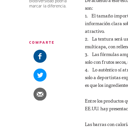
De acuerdo a este es
biodiversidad podría
marcar la diferencia.
son:
1. El tamaño importa
información clara sobr
atractivo.
2. La textura será us
COMPARTE
multicapa, con rellen
3. Las fórmulas ampl
solo con frutos secos,
4. Lo auténtico sí a
solo a deportistas ex
es que los ingredient
Entre los productos q
EE.UU. hay presentaci
Las barras con calorí