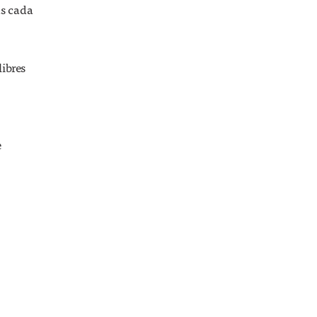
as cada
libres
e