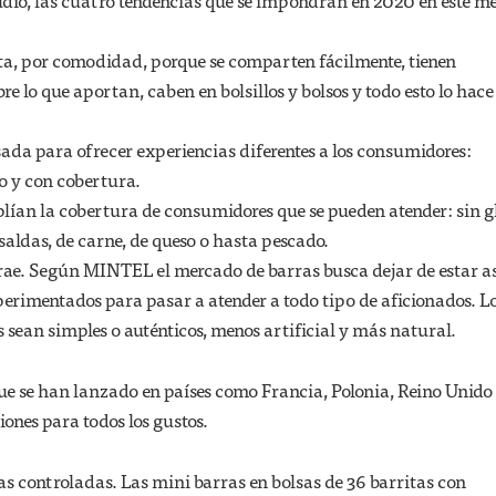
tudio, las cuatro tendencias que se impondrán en 2020 en este m
, por comodidad, porque se comparten fácilmente, tienen
e lo que aportan, caben en bolsillos y bolsos y todo esto lo hace
ada para ofrecer experiencias diferentes a los consumidores:
o y con cobertura.
ían la cobertura de consumidores que se pueden atender: sin g
 saldas, de carne, de queso o hasta pescado.
trae. Según MINTEL el mercado de barras busca dejar de estar a
perimentados para pasar a atender a todo tipo de aficionados. L
es sean simples o auténticos, menos artificial y más natural.
ue se han lanzado en países como Francia, Polonia, Reino Unido
ones para todos los gustos.
as controladas. Las mini barras en bolsas de 36 barritas con