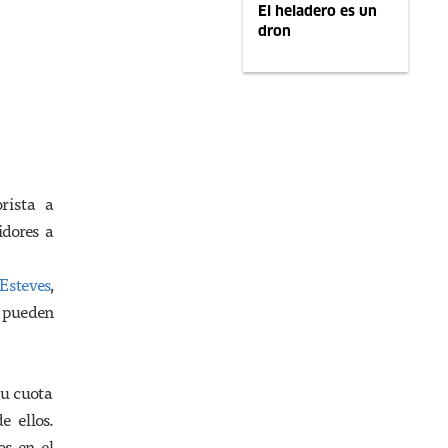
El heladero es un
dron
rista a
idores a
Esteves
,
 pueden
su cuota
 ellos.
os en el