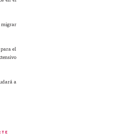
n migrar
 para el
xtensivo
yudará a
RTE