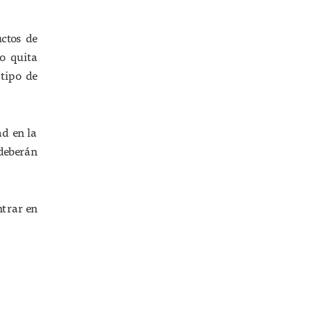
uctos de
o quita
tipo de
ad en la
 deberán
ntrar en