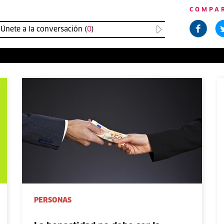
COMPA
Únete a la conversación (
0
)
PERSONAS