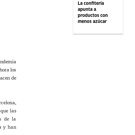
La confitería
apunta a
productos con
menos azúcar
andemia
hora los
hacen de
rcelona,
que las
s de la
a y han