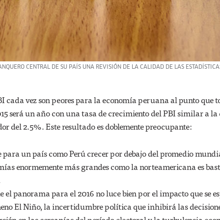
NQUERO CENTRAL DE SU PAÍS UNA REVISIÓN DE LA CALIDAD DE LAS ESTADÍSTICAS
PBI cada vez son peores para la economía peruana al punto que 
15 será un año con una tasa de crecimiento del PBI similar a la 
edor del 2.5%. Este resultado es doblemente preocupante:
 para un país como Perú crecer por debajo del promedio mundia
mías enormemente más grandes como la norteamericana es bas
,
 el panorama para el 2016 no luce bien por el impacto que se e
eno El Niño, la incertidumbre política que inhibirá las decision
sión en las cercanías del período electoral y la turbulencia ec