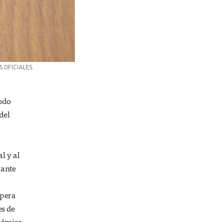
 OFICIALES.
todo
del
l y al
tante
spera
es de
onómica