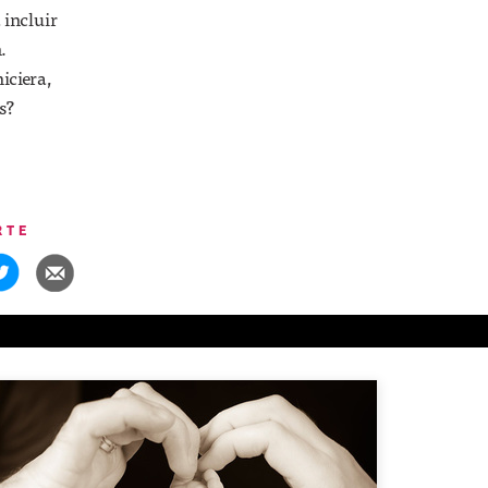
 incluir
.
iciera,
s?
RTE