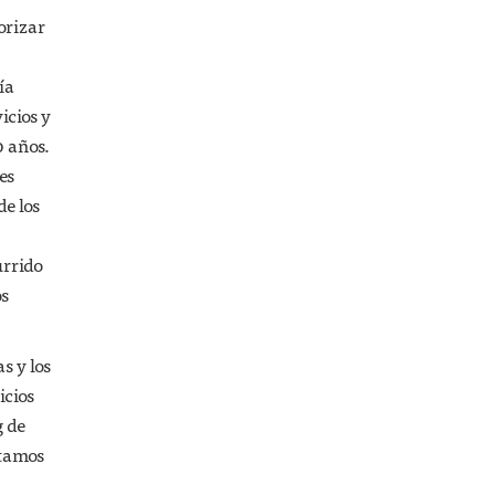
orizar
ía
icios y
0 años.
es
de los
urrido
os
s y los
icios
g de
ntamos