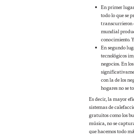
En primer lugar,
todo lo que se 
transcurrieron 
mundial produce
conocimiento. Y
En segundo luga
tecnológicos im
negocios. En lo
significativame
con la de los n
hogares no se t
Es decir, la mayor efi
sistemas de calefacci
gratuitos como los bu
música, no se captura
que hacemos todo más 