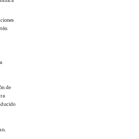
IDEAS
5 tips para ser
optimistas sin
cciones
perder el sentido
stén
de la realidad
ha
ón de
rra
roducido
an.