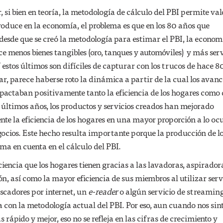
 si bien en teoría, la metodología de cálculo del PBI permite val
produce en la economía, el problema es que en los 80 años que
desde que se creó la metodología para estimar el PBI, la econom
 menos bienes tangibles (oro, tanques y automóviles) y más serv
 estos últimos son difíciles de capturar con los trucos de hace 8
r, parece haberse roto la dinámica a partir de la cual los avanc
pactaban positivamente tanto la eficiencia de los hogares como 
s últimos años, los productos y servicios creados han mejorado
nte la eficiencia de los hogares en una mayor proporción a lo oc
egocios. Este hecho resulta importante porque la producción de l
oma en cuenta en el cálculo del PBI.
ciencia que los hogares tienen gracias a las lavadoras, aspiradora
ón, así como la mayor eficiencia de sus miembros al utilizar serv
scadores por internet, un
e-reader
o algún servicio de streamin
 con la metodología actual del PBI. Por eso, aun cuando nos si
rápido y mejor, eso no se refleja en las cifras de crecimiento y