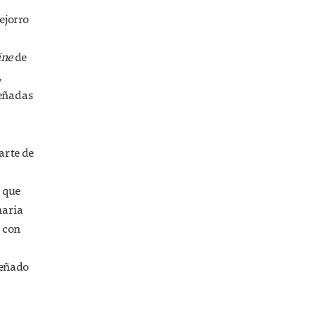
ejorro
ine
de
,
señadas
arte de
 que
naria
 con
señado