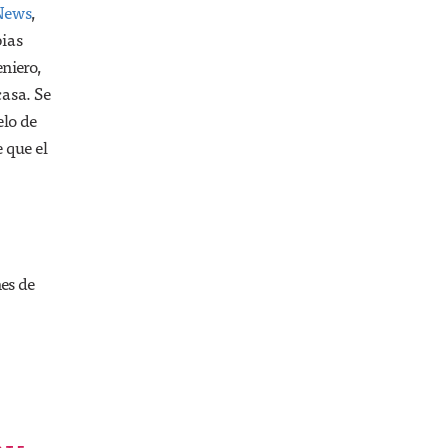
News
,
pias
eniero,
casa. Se
elo de
e que el
nes de