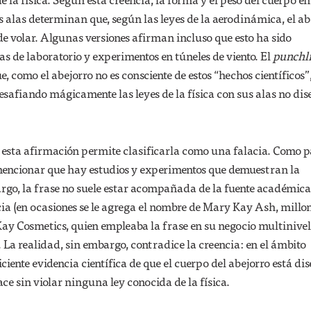
us alas determinan que, según las leyes de la aerodinámica, el ab
de volar. Algunas versiones afirman incluso que esto ha sido
 de laboratorio y experimentos en túneles de viento. El
punchl
e, como el abejorro no es consciente de estos “hechos científicos”
safiando mágicamente las leyes de la física con sus alas no di
 esta afirmación permite clasificarla como una falacia. Como p
e mencionar que hay estudios y experimentos que demuestran la
rgo, la frase no suele estar acompañada de la fuente académica
cia (en ocasiones se le agrega el nombre de Mary Kay Ash, millo
y Cosmetics, quien empleaba la frase en su negocio multinivel
. La realidad, sin embargo, contradice la creencia: en el ámbito
ciente evidencia científica de que el cuerpo del abejorro está di
ace sin violar ninguna ley conocida de la física.