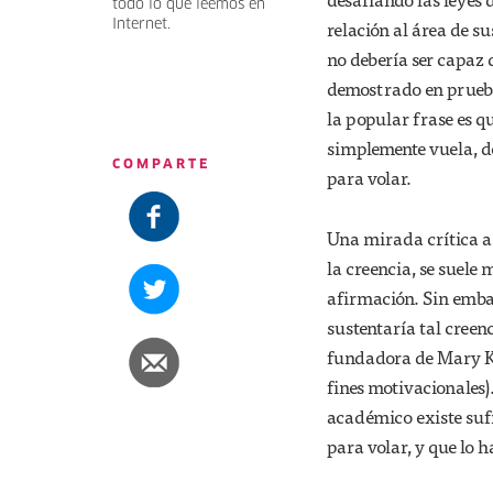
todo lo que leemos en
relación al área de s
Internet.
no debería ser capaz 
demostrado en pruebas
la popular frase es qu
simplemente vuela, de
COMPARTE
para volar.
Una mirada crítica a
la creencia, se suel
afirmación. Sin emba
sustentaría tal creen
fundadora de Mary Ka
fines motivacionales)
académico existe sufi
para volar, y que lo h