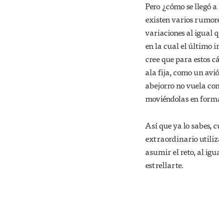
Pero ¿cómo se llegó a
existen varios rumore
variaciones al igual q
en la cual el último i
cree que para estos c
ala fija, como un avió
abejorro no vuela com
moviéndolas en forma
Así que ya lo sabes, 
extraordinario utiliz
asumir el reto, al igu
estrellarte.