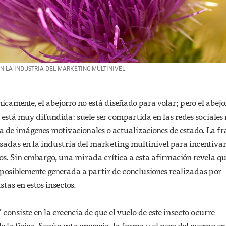
N LA INDUSTRIA DEL MARKETING MULTINIVEL.
camente, el abejorro no está diseñado para volar; pero el abejo
” está muy difundida: suele ser compartida en las redes sociales
a de imágenes motivacionales o actualizaciones de estado. La fr
sadas en la industria del marketing multinivel para incentivar
s. Sin embargo, una mirada crítica a esta afirmación revela qu
 posiblemente generada a partir de conclusiones realizadas por
tas en estos insectos.
 consiste en la creencia de que el vuelo de este insecto ocurre
e la física. Según esta creencia, la forma y el peso del cuerpo en