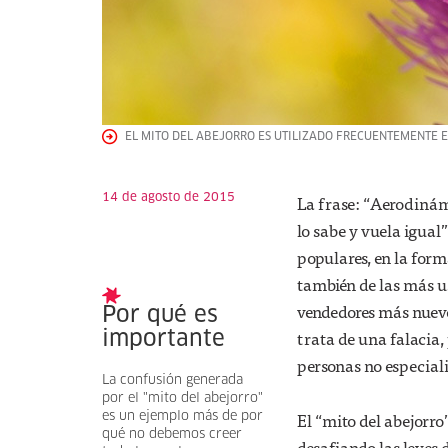
EL MITO DEL ABEJORRO ES UTILIZADO FRECUENTEMENTE E
14 de agosto de 2015
La frase: “Aerodinámi
lo sabe y vuela igual
populares, en la form
también de las más u
vendedores más nuevo
Por qué es
trata de una falacia,
importante
personas no especialis
La confusión generada
por el "mito del abejorro"
El “mito del abejorro”
es un ejemplo más de por
qué no debemos creer
desafiando las leyes d