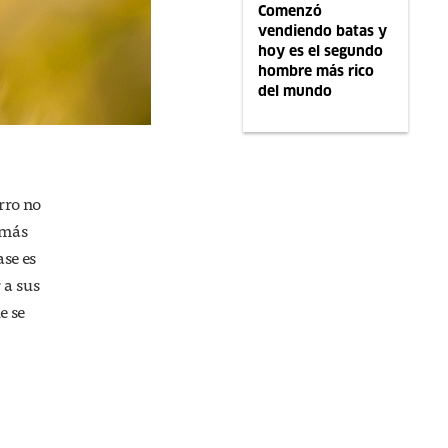
Comenzó
vendiendo batas y
hoy es el segundo
hombre más rico
del mundo
rro no
 más
ase es
 a sus
e se